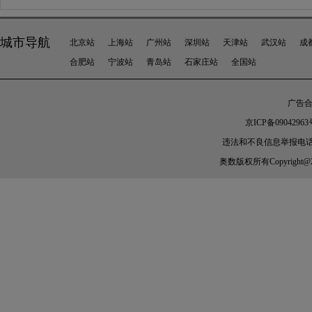
城市导航
北京站
上海站
广州站
深圳站
天津站
武汉站
成
合肥站
宁波站
青岛站
石家庄站
全国站
广告合作
京ICP备09042963
违法和不良信息举报电话：010-
奥数
版权所有Copyright@2005