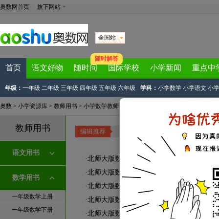
奥数网首页
旗下网站
全国站
随时解答
首页
语文好物
随时问
国际学校
小学新闻
重点中
年级：
一年级
二年级
三年级
四年级
五年级
六年级
学科：
小学数学
小学语文
小
奥数
>
小学资源库
>
教师用书
>
小学数学教师用书
>
五年级上册数学教师用书
教师用书
编辑推荐
电子课本
|
教学课件
|
小学教案
|
说课
语文用书
·
北师大版数学教师用书五年级上册：扉页与
·
北师大版数学教师用书五年级上册：目录
数学用书
·
北师大版数学教师用书五年级上册：一 倍
一年级数学上册
·
北师大版数学教师用书五年级上册：二 图形
一年级数学下册
·
北师大版数学教师用书五年级上册：三 分