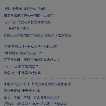
上海“小升初”择校战依旧激烈！
恢复考试是维护公平的惟一出路？
"小升初":民校与名校究竟哪个好
“小升初”路在何方
奥数班变味换成数学培优班 家长为何依然热衷
学校“奥数班”叫停 私人“补习课”上阵
“爱因斯坦”不应关在校门外
停了奥数班，家教市场反而越来越火？
4－3＝5怎样才能成立？
小学,初中不准再办特长班
小学生无初中可上 玄武区教育局答应帮忙解决
四校长接听“小升初”热线
家长，学生，学校，有人喜欢有人忧！
[视角1：]丘成桐：“奥数”培养不出大数学家