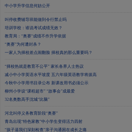
中小学升学信息何妨公开
叫停收费辅导班能做到令行禁止吗
培训学校：谁说考试成绩无效？
教育局：“奥赛“成绩不作升学依据
“奥赛”为何遭封杀？
一家人为择校差点闹翻脸 择校真的那么重要吗？
“择校热就是教育不公平” 家长各界人士热议
减小中小学英语水平坡度 五六年级英语教学将拔高
今秋中小学用书目录公布 新课改用书必须公示
柳州小学设“课程超市” “故事会”成最爱
32名奥数高手沈城“比脑”
河北叫停义务教育阶段“奥赛”
青岛出现“特色家教”中小学生变得活力四射
“孩子逼我们深刻检查”亲子沟通困在成长之痛