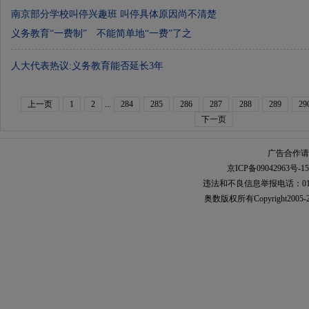
南京部分学校叫停兴趣班 叫停具体原因尚不清楚
义务教育“一费制” 不能简单地“一费”了之
人大代表热议:义务教育能否延长3年
上一页
1
2
...
284
285
286
287
288
289
29
下一页
广告合作请加
京ICP备09042963号-15
违法和不良信息举报电话：010-567
奥数
版权所有Copyright2005-2021