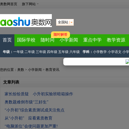
奥数网首页
旗下网站
全国站
随时解答
首页
国际学校
随时问
小学新闻
重点中学
教学资源
年级：
一年级
二年级
三年级
四年级
五年级
六年级
学科：
小学数学
小学语文
小
您的位置：
奥数
>
小学新闻
>
教育资讯
文章列表
家长纷纷质疑 小升初实验班暗箱操作
奥数题难倒市级“三好生”
“小升初”综合素质测试成关注焦点
从“小升初” 应看素质教育
“电脑派位”会使问题更加严重!