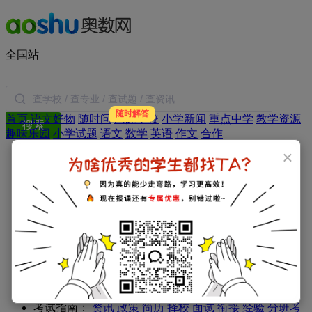
全国站
随时解答
首页
语文好物
随时问
国际学校
小学新闻
重点中学
教学资源
搜索
趣味乐园
小学试题
语文
数学
英语
作文
合作
×
年级：
一年级
二年级
三年级
四年级
五年级
六年级
学科：
小学数学
小学语文
小学英语
小学作文
小学日记
专题：
家庭教育
教育新闻
学习方法
暑假生活
父母必读
小学：
一年级试题
二年级试题
三年级试题
四年级试题
五年级试题
六年级试题
初中：
初一试题
初二试题
初三试题
高中：
高一试题
高二试题
高三试题
考试指南：
资讯
政策
简历
择校
面试
衔接
经验
分班考