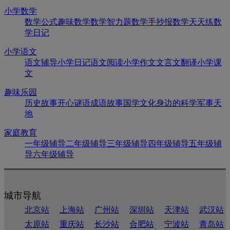
小学数学
数学公式
趣味数学
数学智力题
数学手抄报
数学天天练
数
学日记
小学语文
语文辅导
小学日记
语文阅读
小学作文
文言文翻译
小学课
文
趣味乐园
历史故事
开心谜语
成语故事
国学文化
身边的科学
军事天
地
家庭教育
一年级辅导
二年级辅导
三年级辅导
四年级辅导
五年级辅
导
六年级辅导
城市导航
北京站
上海站
广州站
深圳站
天津站
武汉站
太原站
重庆站
长沙站
合肥站
宁波站
青岛站