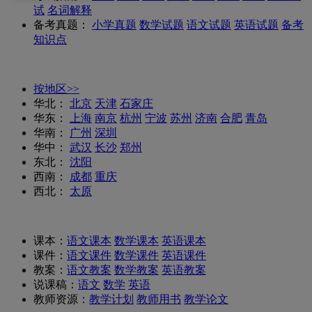
试
名词解释
备考真题：
小学真题
数学试题
语文试题
英语试题
备考
知识点
按地区>>
华北：
北京
天津
石家庄
华东：
上海
南京
杭州
宁波
苏州
济南
合肥
青岛
华南：
广州
深圳
华中：
武汉
长沙
郑州
东北：
沈阳
西南：
成都
重庆
西北：
太原
课本：
语文课本
数学课本
英语课本
课件：
语文课件
数学课件
英语课件
教案：
语文教案
数学教案
英语教案
说课稿：
语文
数学
英语
教师资源：
教学计划
教师用书
教学论文