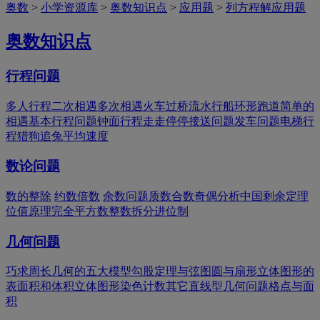
奥数
>
小学资源库
>
奥数知识点
>
应用题
>
列方程解应用题
奥数知识点
行程问题
多人行程
二次相遇
多次相遇
火车过桥
流水行船
环形跑道
简单的
相遇
基本行程问题
钟面行程
走走停停
接送问题
发车问题
电梯行
程
猎狗追兔
平均速度
数论问题
数的整除
约数倍数
余数问题
质数合数
奇偶分析
中国剩余定理
位值原理
完全平方数
整数拆分
进位制
几何问题
巧求周长
几何的五大模型
勾股定理与弦图
圆与扇形
立体图形的
表面积和体积
立体图形染色计数
其它直线型几何问题
格点与面
积