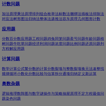
计数问题
加法原理
乘法原理
排列组合
枚举法
标数法
捆绑法
插板法
排除法
对应法
树形图法
归纳法
整体法
递推法
容斥原理
几何图形计数
应用题
分数百分数应用题
工程问题
鸡兔同笼问题
盈亏问题
年龄问题
植
树问题
牛吃草问题
经济利润问题
浓度问题
比例问题
还原问题
列
方程解应用题
计算问题
数学计算公式
繁分数的计算
分数裂项与整数裂项
换元法
凑整
找
规律
循环小数化分数
比较与估算
拆分
通项归纳
定义新运算
奥数杂题
逻辑推理
数阵图与数字谜
操作与策略
抽屉原理
不定方程
最值问
题
染色问题