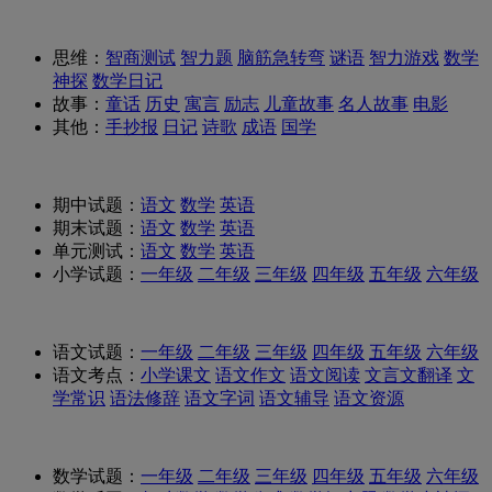
思维：
智商测试
智力题
脑筋急转弯
谜语
智力游戏
数学
神探
数学日记
故事：
童话
历史
寓言
励志
儿童故事
名人故事
电影
其他：
手抄报
日记
诗歌
成语
国学
期中试题：
语文
数学
英语
期末试题：
语文
数学
英语
单元测试：
语文
数学
英语
小学试题：
一年级
二年级
三年级
四年级
五年级
六年级
语文试题：
一年级
二年级
三年级
四年级
五年级
六年级
语文考点：
小学课文
语文作文
语文阅读
文言文翻译
文
学常识
语法修辞
语文字词
语文辅导
语文资源
数学试题：
一年级
二年级
三年级
四年级
五年级
六年级