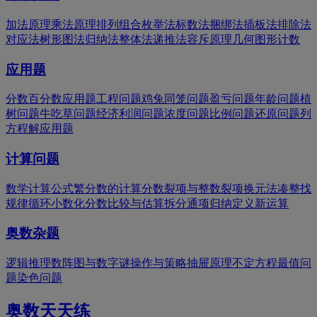
加法原理
乘法原理
排列组合
枚举法
标数法
捆绑法
插板法
排除法
对应法
树形图法
归纳法
整体法
递推法
容斥原理
几何图形计数
应用题
分数百分数应用题
工程问题
鸡兔同笼问题
盈亏问题
年龄问题
植
树问题
牛吃草问题
经济利润问题
浓度问题
比例问题
还原问题
列
方程解应用题
计算问题
数学计算公式
繁分数的计算
分数裂项与整数裂项
换元法
凑整
找
规律
循环小数化分数
比较与估算
拆分
通项归纳
定义新运算
奥数杂题
逻辑推理
数阵图与数字谜
操作与策略
抽屉原理
不定方程
最值问
题
染色问题
奥数天天练