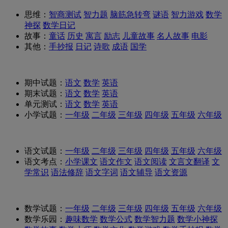
思维：
智商测试
智力题
脑筋急转弯
谜语
智力游戏
数学
神探
数学日记
故事：
童话
历史
寓言
励志
儿童故事
名人故事
电影
其他：
手抄报
日记
诗歌
成语
国学
期中试题：
语文
数学
英语
期末试题：
语文
数学
英语
单元测试：
语文
数学
英语
小学试题：
一年级
二年级
三年级
四年级
五年级
六年级
语文试题：
一年级
二年级
三年级
四年级
五年级
六年级
语文考点：
小学课文
语文作文
语文阅读
文言文翻译
文
学常识
语法修辞
语文字词
语文辅导
语文资源
数学试题：
一年级
二年级
三年级
四年级
五年级
六年级
数学乐园：
趣味数学
数学公式
数学智力题
数学小神探