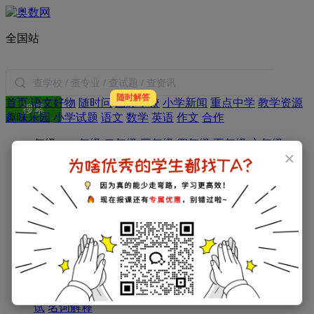
全国站
随时解答
首页
语文好物
随时问
国际学校
小学新闻
重点中学
教学资源
搜索
趣味乐园
小学试题
语文
数学
英语
作文
合作
年级：
一年级
二年级
三年级
四年级
五年级
六年级
×
学科：
小学数学
小学语文
小学英语
小学作文
小学日记
专题：
家庭教育
教育新闻
学习方法
暑假生活
父母必读
小学：
一年级试题
二年级试题
三年级试题
四年级试题
五年级试题
六年级试题
初中：
初一试题
初二试题
初三试题
高中：
高一试题
高二试题
高三试题
考试指南：
资讯
政策
简历
择校
面试
衔接
经验
分班考
试
名词解释