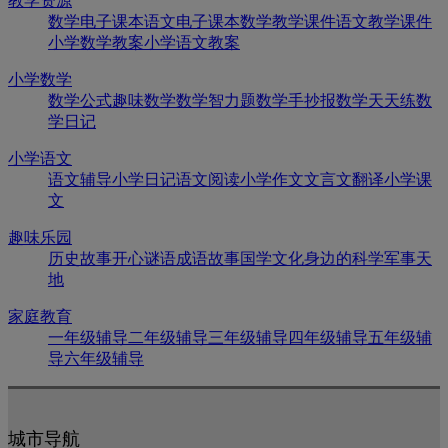
教学资源
数学电子课本
语文电子课本
数学教学课件
语文教学课件
小学数学教案
小学语文教案
小学数学
数学公式
趣味数学
数学智力题
数学手抄报
数学天天练
数
学日记
小学语文
语文辅导
小学日记
语文阅读
小学作文
文言文翻译
小学课
文
趣味乐园
历史故事
开心谜语
成语故事
国学文化
身边的科学
军事天
地
家庭教育
一年级辅导
二年级辅导
三年级辅导
四年级辅导
五年级辅
导
六年级辅导
城市导航