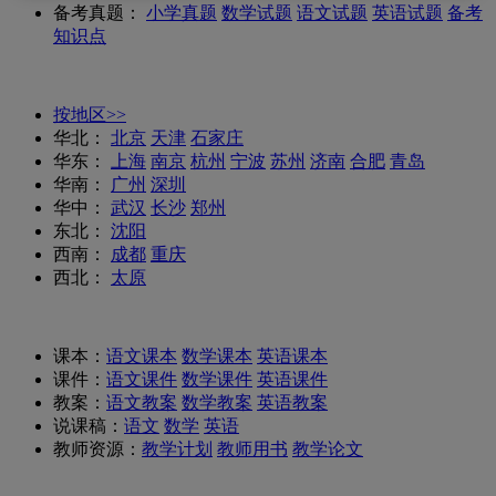
备考真题：
小学真题
数学试题
语文试题
英语试题
备考
知识点
按地区>>
华北：
北京
天津
石家庄
华东：
上海
南京
杭州
宁波
苏州
济南
合肥
青岛
华南：
广州
深圳
华中：
武汉
长沙
郑州
东北：
沈阳
西南：
成都
重庆
西北：
太原
课本：
语文课本
数学课本
英语课本
课件：
语文课件
数学课件
英语课件
教案：
语文教案
数学教案
英语教案
说课稿：
语文
数学
英语
教师资源：
教学计划
教师用书
教学论文