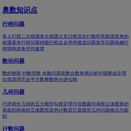
奥数知识点
行程问题
多人行程
二次相遇
多次相遇
火车过桥
流水行船
环形跑道
简单的
相遇
基本行程问题
钟面行程
走走停停
接送问题
发车问题
电梯行
程
猎狗追兔
平均速度
数论问题
数的整除
约数倍数
余数问题
质数合数
奇偶分析
中国剩余定理
位值原理
完全平方数
整数拆分
进位制
几何问题
巧求周长
几何的五大模型
勾股定理与弦图
圆与扇形
立体图形的
表面积和体积
立体图形染色计数
其它直线型几何问题
格点与面
积
计数问题