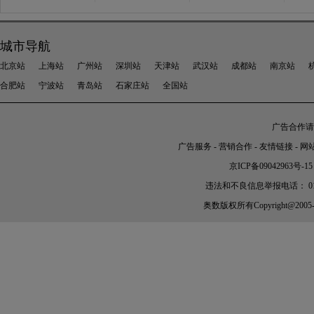
城市导航
北京站
上海站
广州站
深圳站
天津站
武汉站
成都站
南京站
合肥站
宁波站
青岛站
石家庄站
全国站
广告合作请加
广告服务
-
营销合作
-
友情链接
-
网
京ICP备09042963号-15
违法和不良信息举报电话： 010-56
奥数
版权所有Copyright@2005-202