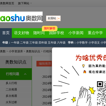
奥数网首页
旗下网站
全国站
随时解答
首页
语文好物
随时问
国际学校
小学新闻
重点中学
年级：
一年级
二年级
三年级
四年级
五年级
六年级
学科：
小学数学
小学语文
小
奥数
>
小学资源库
>
奥数知识点
>
行程问题
>
基本行程问题
奥数知识点
编辑推荐
数学智力题
|
数学小神探
|
脑经急转弯
行程问题
·
2024年小学数学《基本行程问题》知识点
多人行程
·
2024年小学数学《基本行程问题》知识点
二次相遇
·
2024年小学数学《基本行程问题》知识点
多次相遇
·
2024年小学数学《基本行程问题》知识点
火车过桥
·
2024年小学数学《基本行程问题》知识点