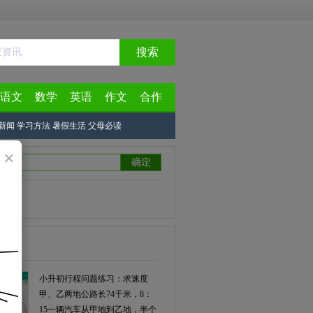
搜索
语文
数学
英语
作文
合作
新闻
学习方法
暑假生活
父母必读
×
小升初行程问题练习：求速度
甲、乙两地公路长74千米，8：
15一辆汽车从甲地到乙地，半个