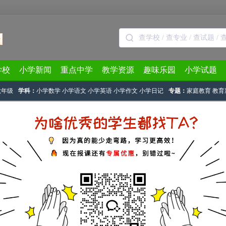
学校
小学新闻
重点中学
教学资源
趣味乐园
小学试题
六年级
学科：
小学数学
小学语文
小学英语
小学作文
小学日记
专题：
家庭教育
教育
奥数天天练
奥数练习题
数问题
应用题
计算问题
奥数杂题
行程
二次相遇
奥数网整理了关于小学数学多人
行程问题练习及答案，希望对同
学们有所帮助，仅供参考。