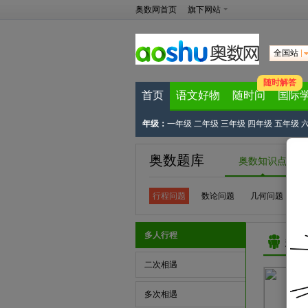
奥数网首页
旗下网站
全国站
随时解答
首页
语文好物
随时问
国际
年级：
一年级
二年级
三年级
四年级
五年级
奥数题库
奥数知识点
行程问题
数论问题
几何问题
计
多人行程
多人
二次相遇
多次相遇