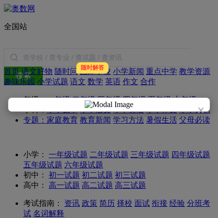
全国站
随时解答
首页
语文好物
随时问
国际学校
小学新闻
重点中学
教学资源
搜索
趣味乐园
小学试题
语文
数学
英语
作文
合作
年级：
一年级
二年级
三年级
四年级
五年级
六年级
×
学科：
小学数学
小学语文
小学英语
小学作文
小学日记
专题：
家庭教育
教育新闻
学习方法
暑假生活
父母必读
小学：
一年级试题
二年级试题
三年级试题
四年级试题
五年级试题
六年级试题
初中：
初一试题
初二试题
初三试题
高中：
高一试题
高二试题
高三试题
考试指南：
资讯
政策
简历
择校
面试
衔接
经验
分班考
试
名词解释