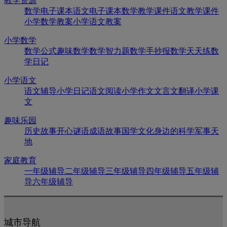
教学资源
数学电子课本
语文电子课本
数学教学课件
语文教学课件
小学数学教案
小学语文教案
小学数学
数学公式
趣味数学
数学智力题
数学手抄报
数学天天练
数
学日记
小学语文
语文辅导
小学日记
语文阅读
小学作文
文言文翻译
小学课
文
趣味乐园
历史故事
开心谜语
成语故事
国学文化
身边的科学
军事天
地
家庭教育
一年级辅导
二年级辅导
三年级辅导
四年级辅导
五年级辅
导
六年级辅导
城市导航