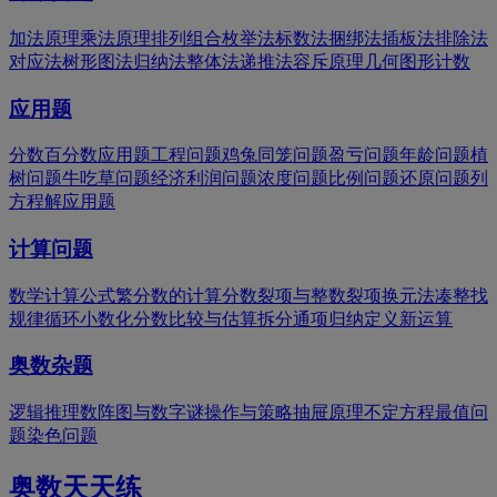
加法原理
乘法原理
排列组合
枚举法
标数法
捆绑法
插板法
排除法
对应法
树形图法
归纳法
整体法
递推法
容斥原理
几何图形计数
应用题
分数百分数应用题
工程问题
鸡兔同笼问题
盈亏问题
年龄问题
植
树问题
牛吃草问题
经济利润问题
浓度问题
比例问题
还原问题
列
方程解应用题
计算问题
数学计算公式
繁分数的计算
分数裂项与整数裂项
换元法
凑整
找
规律
循环小数化分数
比较与估算
拆分
通项归纳
定义新运算
奥数杂题
逻辑推理
数阵图与数字谜
操作与策略
抽屉原理
不定方程
最值问
题
染色问题
奥数天天练