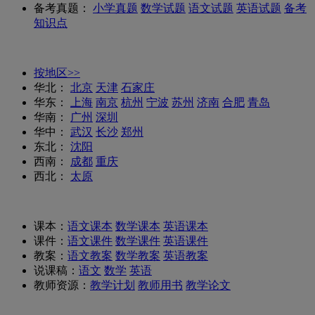
备考真题：
小学真题
数学试题
语文试题
英语试题
备考
知识点
按地区>>
华北：
北京
天津
石家庄
华东：
上海
南京
杭州
宁波
苏州
济南
合肥
青岛
华南：
广州
深圳
华中：
武汉
长沙
郑州
东北：
沈阳
西南：
成都
重庆
西北：
太原
课本：
语文课本
数学课本
英语课本
课件：
语文课件
数学课件
英语课件
教案：
语文教案
数学教案
英语教案
说课稿：
语文
数学
英语
教师资源：
教学计划
教师用书
教学论文