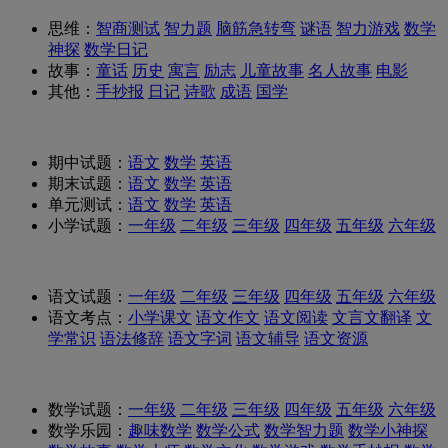
思维：
智商测试
智力题
脑筋急转弯
谜语
智力游戏
数学
神探
数学日记
故事：
童话
历史
寓言
励志
儿童故事
名人故事
电影
其他：
手抄报
日记
诗歌
成语
国学
期中试题：
语文
数学
英语
期末试题：
语文
数学
英语
单元测试：
语文
数学
英语
小学试题：
一年级
二年级
三年级
四年级
五年级
六年级
语文试题：
一年级
二年级
三年级
四年级
五年级
六年级
语文考点：
小学课文
语文作文
语文阅读
文言文翻译
文
学常识
语法修辞
语文字词
语文辅导
语文资源
数学试题：
一年级
二年级
三年级
四年级
五年级
六年级
数学乐园：
趣味数学
数学公式
数学智力题
数学小神探