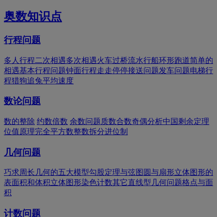
奥数知识点
行程问题
多人行程
二次相遇
多次相遇
火车过桥
流水行船
环形跑道
简单的
相遇
基本行程问题
钟面行程
走走停停
接送问题
发车问题
电梯行
程
猎狗追兔
平均速度
数论问题
数的整除
约数倍数
余数问题
质数合数
奇偶分析
中国剩余定理
位值原理
完全平方数
整数拆分
进位制
几何问题
巧求周长
几何的五大模型
勾股定理与弦图
圆与扇形
立体图形的
表面积和体积
立体图形染色计数
其它直线型几何问题
格点与面
积
计数问题