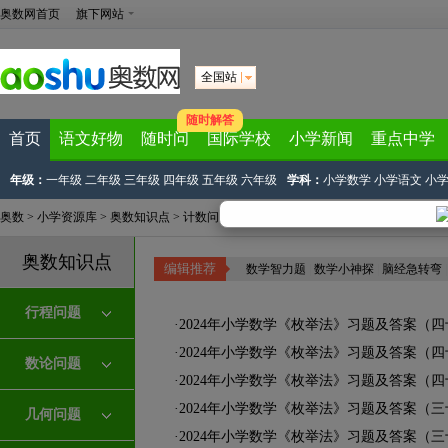
奥数网首页
旗下网站
全国站
随时解答
首页
语文好物
随时问
国际学校
小学新闻
重点中学
年级：
一年级
二年级
三年级
四年级
五年级
六年级
学科：
小学数学
小学语文
小
奥数
>
小学资源库
>
奥数知识点
>
计数问题
>
枚举法
奥数知识点
编辑推荐
数学智力题
|
数学小神探
|
脑经急转弯
行程问题
·
2024年小学数学《枚举法》习题及答案（
·
2024年小学数学《枚举法》习题及答案（
数论问题
·
2024年小学数学《枚举法》习题及答案（四
·
2024年小学数学《枚举法》习题及答案（
几何问题
·
2024年小学数学《枚举法》习题及答案（