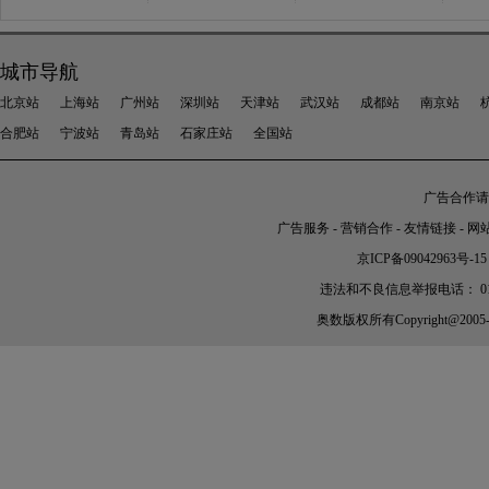
城市导航
北京站
上海站
广州站
深圳站
天津站
武汉站
成都站
南京站
合肥站
宁波站
青岛站
石家庄站
全国站
广告合作请加
广告服务
-
营销合作
-
友情链接
-
网
京ICP备09042963号-15
违法和不良信息举报电话： 010-56
奥数
版权所有Copyright@2005-202