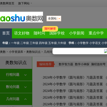
奥数网首页
旗下网站
全国站
随时解答
首页
语文好物
随时问
国际学校
小学新闻
重点中学
年级：
一年级
二年级
三年级
四年级
五年级
六年级
学科：
小学数学
小学语文
小
奥数
>
小学资源库
>
奥数知识点
>
几何问题
>
圆与扇形
奥数知识点
编辑推荐
数学智力题
|
数学小神探
|
脑经急转弯
行程问题
·
2024年小学数学《圆与扇形》习题及答案 
·
2024年小学数学《圆与扇形》习题及答案 
数论问题
·
2024年小学数学《圆与扇形》习题及答案 
·
2024年小学数学《圆与扇形》习题及答案 
几何问题
·
2024年小学数学《圆与扇形》习题及答案 