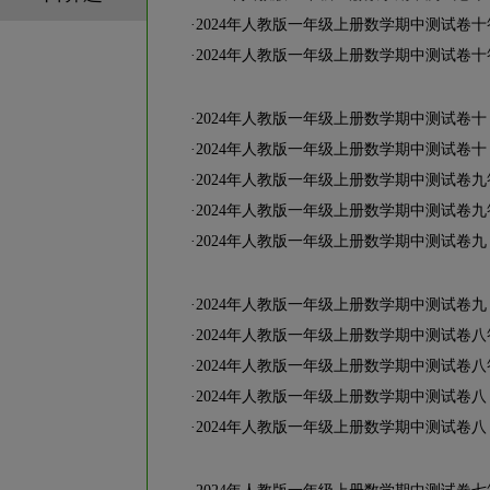
·
2024年人教版一年级上册数学期中测试卷
·
2024年人教版一年级上册数学期中测试卷
·
2024年人教版一年级上册数学期中测试卷
·
2024年人教版一年级上册数学期中测试卷
·
2024年人教版一年级上册数学期中测试卷
·
2024年人教版一年级上册数学期中测试卷
·
2024年人教版一年级上册数学期中测试卷
·
2024年人教版一年级上册数学期中测试卷
·
2024年人教版一年级上册数学期中测试卷
·
2024年人教版一年级上册数学期中测试卷
·
2024年人教版一年级上册数学期中测试卷
·
2024年人教版一年级上册数学期中测试卷