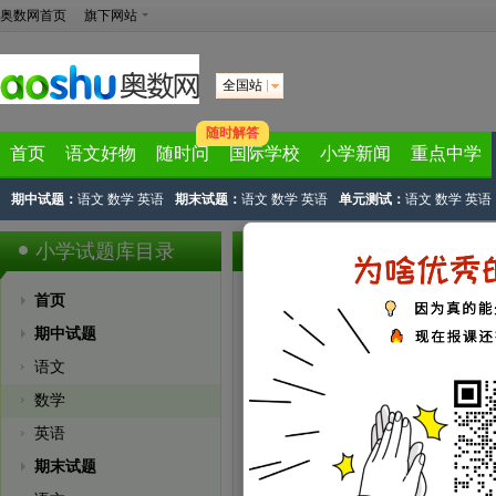
奥数网首页
旗下网站
全国站
随时解答
首页
语文好物
随时问
国际学校
小学新闻
重点中学
期中试题：
语文
数学
英语
期末试题：
语文
数学
英语
单元测试：
语文
数学
英语
小学试题库目录
期中试题 - 数学
首页
年级：
科目：
期中试题
本页面为您提供小
语文
过精准查找方式，
数学
英语
上册
下册
期末试题