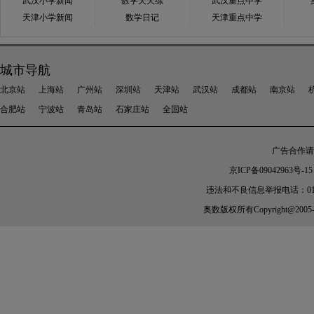
武汉小学新闻
数学天天练
武汉重点中学
天津小学新闻
数学日记
天津重点中学
城市导航
北京站
上海站
广州站
深圳站
天津站
武汉站
成都站
南京站
合肥站
宁波站
青岛站
石家庄站
全国站
广告合作请加
京ICP备09042963号-15
违法和不良信息举报电话：010-567
奥数
版权所有Copyright@2005-202