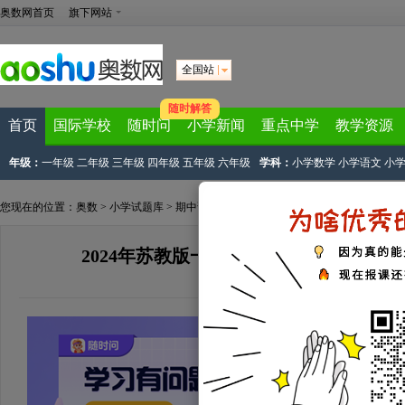
奥数网首页
旗下网站
全国站
随时解答
首页
国际学校
随时问
小学新闻
重点中学
教学资源
年级：
一年级
二年级
三年级
四年级
五年级
六年级
学科：
小学数学
小学语文
小
您现在的位置：
奥数
>
小学试题库
>
期中试题
>
期中数学
>
一年级数学期中上册
> 
2024年苏教版一年级上册数学期中测试
来源：
网络整理
2024-12-15 11:46:08