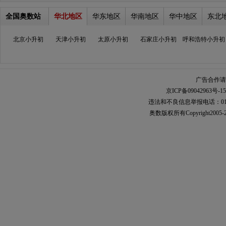
全国奥数站
华北地区
华东地区
华南地区
华中地区
东北
北京小升初
天津小升初
太原小升初
石家庄小升初
呼和浩特小升初
广告合作请加
京ICP备09042963号-15
违法和不良信息举报电话：010-567
奥数
版权所有Copyright2005-2021