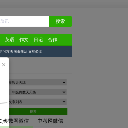
搜索
英语
作文
日记
合作
学习方法
暑假生活
父母必读
×
分类
专题
类型
搜索
奥数网微信
中考网微信