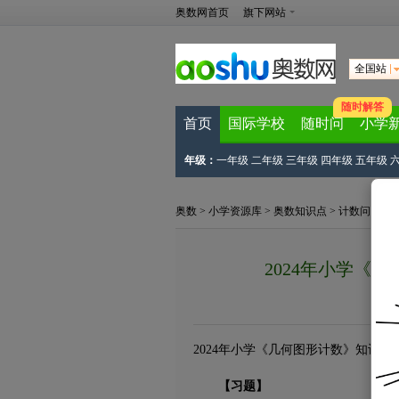
奥数网首页
旗下网站
全国站
随时解答
首页
国际学校
随时问
小学
年级：
一年级
二年级
三年级
四年级
五年级
奥数
>
小学资源库
>
奥数知识点
>
计数问题
>
2024年小学《
2024年小学《几何图形计数》知识点
【习题】