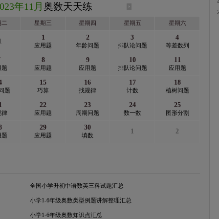
2023年11月
奥数天天练
期二
星期三
星期四
星期五
星期六
1
2
3
4
1
应用题
年龄问题
排队论问题
等差数列
7
8
9
10
11
用题
应用题
应用题
排队论问题
应用题
4
15
16
17
18
问题
巧算
找规律
计数
植树问题
1
22
23
24
25
规律
应用题
周期问题
数一数
图形分割
8
29
30
1
2
用题
应用题
填数
全国小学升初中语数英三科试题汇总
小学1-6年级奥数类型例题讲解整理汇总
小学1-6年级奥数知识点汇总