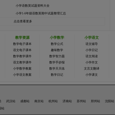
小学语数英试题资料大全
小学1-6年级语数英期中试题整理汇总
点击查看更多
教学资源
小学数学
小学语文
数学电子课本
数学公式
语文辅导
语文电子课本
趣味数学
小学日记
数学教学课件
数学智力题
语文阅读
语文教学课件
数学手抄报
小学作文
小学数学教案
数学天天练
文言文翻译
小学语文教案
数学日记
小学课文
站
武汉站
成都站
南京站
杭州站
济南站
苏州站
郑州站
沈阳站
国站