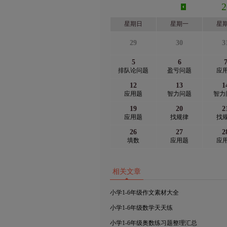
星期日
星期一
星
29
30
3
5
6
排队论问题
盈亏问题
应
12
13
1
应用题
智力问题
智力
19
20
2
应用题
找规律
找
26
27
2
填数
应用题
应
相关文章
小学1-6年级作文素材大全
小学1-6年级数学天天练
小学1-6年级奥数练习题整理汇总