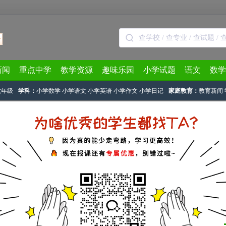
新闻
重点中学
教学资源
趣味乐园
小学试题
语文
数学
六年级
学科：
小学数学
小学语文
小学英语
小学作文
小学日记
家庭教育：
教育新闻
几何图形计数
> 正文
几何图形计数》知识点习题及答案（十）
2024-05-19 18:44:08
下载试卷
习题及答案