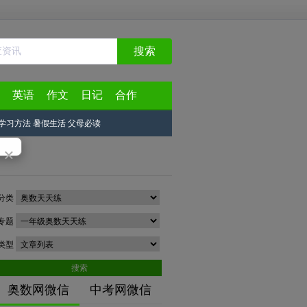
搜索
英语
作文
日记
合作
学习方法
暑假生活
父母必读
×
分类
专题
类型
搜索
奥数网微信
中考网微信