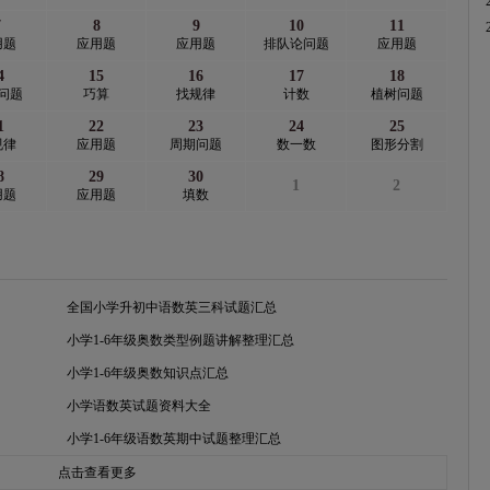
7
8
9
10
11
用题
应用题
应用题
排队论问题
应用题
4
15
16
17
18
问题
巧算
找规律
计数
植树问题
1
22
23
24
25
规律
应用题
周期问题
数一数
图形分割
8
29
30
1
2
用题
应用题
填数
全国小学升初中语数英三科试题汇总
小学1-6年级奥数类型例题讲解整理汇总
小学1-6年级奥数知识点汇总
小学语数英试题资料大全
小学1-6年级语数英期中试题整理汇总
点击查看更多