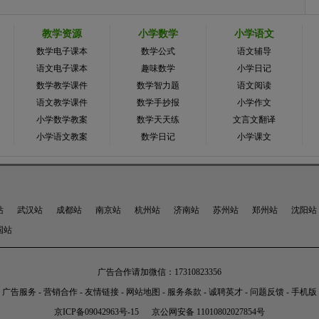
教学资源
小学数学
小学语文
数学电子课本
数学公式
语文辅导
语文电子课本
趣味数学
小学日记
数学教学课件
数学智力题
语文阅读
语文教学课件
数学手抄报
小学作文
小学数学教案
数学天天练
文言文翻译
小学语文教案
数学日记
小学课文
站
武汉站
成都站
南京站
杭州站
济南站
苏州站
郑州站
沈阳站
国站
广告合作请加微信：17310823356
广告服务
-
营销合作
-
友情链接
-
网站地图
-
服务条款
-
诚聘英才
-
问题反馈
-
手机版
京ICP备09042963号-15
京公网安备 11010802027854号