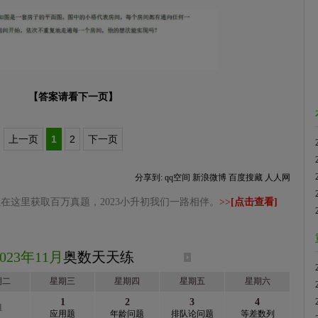
【答案请看下一页】
上一页
1
2
下一页
分享到:
qq空间
新浪微博
百度搜藏
人人网
在这里获取百万真题，2023小升初我们一路相伴。
>>
[点击查看]
2023年11月
奥数天天练
期二
星期三
星期四
星期五
星期六
1
2
3
4
1
应用题
年龄问题
排队论问题
等差数列