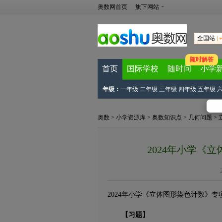
奥数网首页
旗下网站
全国站
随时解答
首页
国际学校
随时问
小学
年级：
一年级
二年级
三年级
四年级
五年级
奥数
>
小学资源库
>
奥数知识点
>
几何问题
>
2024年小学《
2024年小学《立体图形染色计数》专
【习题】