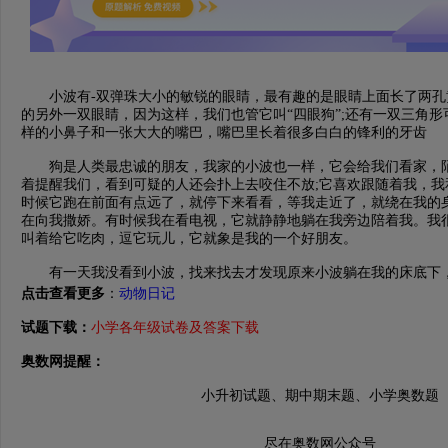
小波有-双弹珠大小的敏锐的眼睛，最有趣的是眼睛上面长了两孔
的另外一双眼睛，因为这样，我们也管它叫“四眼狗”;还有一双三角形
样的小鼻子和一张大大的嘴巴，嘴巴里长着很多白白的锋利的牙齿
狗是人类最忠诚的朋友，我家的小波也一样，它会给我们看家，陌
着提醒我们，看到可疑的人还会扑上去咬住不放;它喜欢跟随着我，我
时候它跑在前面有点远了，就停下来看看，等我走近了，就绕在我的
在向我撒娇。有时候我在看电视，它就静静地躺在我旁边陪着我。我
叫着给它吃肉，逗它玩儿，它就象是我的一个好朋友。
有一天我没看到小波，找来找去才发现原来小波躺在我的床底下，
点击查看更多
：
动物日记
试题下载：
小学各年级试卷及答案下载
奥数网提醒：
小升初试题、期中期末题、小学奥数题
尽在奥数网公众号