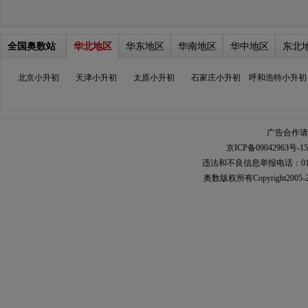
全国奥数站
华北地区
华东地区
华南地区
华中地区
东北
北京小升初
天津小升初
太原小升初
石家庄小升初
呼和浩特小升初
广告合作请加
京ICP备09042963号-15
违法和不良信息举报电话：010-567
奥数
版权所有Copyright2005-2021