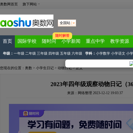
奥数网首页
旗下网站
全国站
随时解答
首页
国际学校
随时问
小学新闻
重点中学
教学资源
年级：
一年级
二年级
三年级
四年级
五年级
六年级
学科：
小学数学
小学语文
小
您现在的位置：
奥数
>
小学生日记
>
动物日记
> 正文
2023年四年级观察动物日记（3
来源：
网络整理
2023-12-12 19:03:37