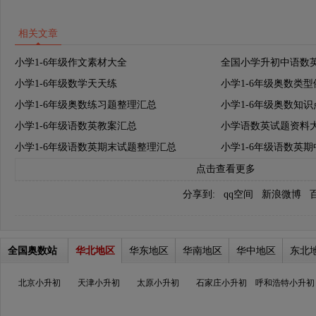
相关文章
小学1-6年级作文素材大全
全国小学升初中语数
小学1-6年级数学天天练
小学1-6年级奥数类
小学1-6年级奥数练习题整理汇总
小学1-6年级奥数知
小学1-6年级语数英教案汇总
小学语数英试题资料
小学1-6年级语数英期末试题整理汇总
小学1-6年级语数英
点击查看更多
分享到:
qq空间
新浪微博
全国奥数站
华北地区
华东地区
华南地区
华中地区
东北
北京小升初
天津小升初
太原小升初
石家庄小升初
呼和浩特小升初