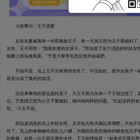
小故事16：王子选妻
从前在夏威夷有一对双胞胎王子，有一天国王想为儿子娶媳妇了，
女性。王子回答：“我喜欢瘦的女孩子。”而知道了这个消息的年轻女
能攀上枝头做凤凰。”于是大家争先恐后地开始减肥。
不知不觉，岛上几乎没有胖的女性了。不仅如此，因为女孩子一碰
甚至出现了饿死的情况。
但后来事情的变化急转直下，大王子因为生病一下子就过世了，因
位。于是国王想为小王子娶媳妇，便问他同样的问题。“比起这样的
性。”小王子说。
而知道消息的岛上年轻女性，又开始大吃大喝以求增肥，不知不觉
性了。岛上的食物被吃得乱七八糟，为预防饥荒而储存的粮食也几乎
的新娘，却是一位不胖不瘦的女性。王子的理由是：“如果是不瘦不