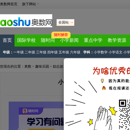
奥数网首页
旗下网站
全国站
随时解答
首页
国际学校
随时问
小学新闻
重点中学
教学资源
年级：
一年级
二年级
三年级
四年级
五年级
六年级
学科：
小学数学
小学语文
小
您现在的位置：
奥数
>
趣味乐园
>
励志故事
> 正文
小学生励志故事：王子选妻
来源：
网络整理
2023-12-06 17:02:15