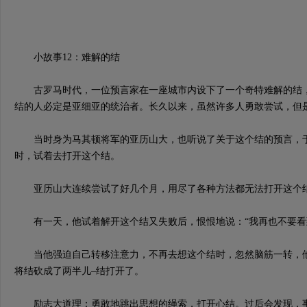
小故事12：难解的结
古罗马时代，一位预言家在一座城市内设下了一个奇特难解的结，
结的人必定是亚细亚的统治者。长久以来，虽然许多人勇敢尝试，但
当时身为马其顿将军的亚历山大，也听说了关于这个结的预言，于
时，试着去打开这个结。
亚历山大连续尝试了好几个月，用尽了各种方法都无法打开这个
有一天，他试着解开这个结又失败后，恨恨地说：“我再也不要看
当他强迫自己转移注意力，不再去想这个结时，忽然脑筋一转，他
将结砍成了两半儿–结打开了。
励志大道理：勇敢地跳出思想的绳索，打开心结。过后会发现，事