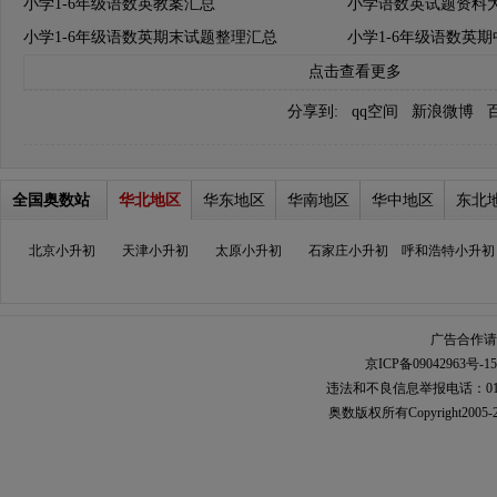
小学1-6年级语数英教案汇总
小学语数英试题资料
小学1-6年级语数英期末试题整理汇总
小学1-6年级语数英
点击查看更多
分享到:
qq空间
新浪微博
全国奥数站
华北地区
华东地区
华南地区
华中地区
东北
北京小升初
天津小升初
太原小升初
石家庄小升初
呼和浩特小升初
广告合作请加
京ICP备09042963号-15
违法和不良信息举报电话：010-567
奥数
版权所有Copyright2005-2021