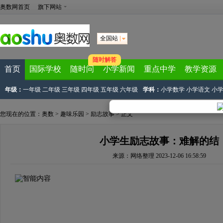
奥数网首页
旗下网站
全国站
随时解答
首页
国际学校
随时问
小学新闻
重点中学
教学资源
年级：
一年级
二年级
三年级
四年级
五年级
六年级
学科：
小学数学
小学语文
小
您现在的位置：
奥数
>
趣味乐园
>
励志故事
> 正文
小学生励志故事：难解的结
来源：
网络整理
2023-12-06 16:58:59