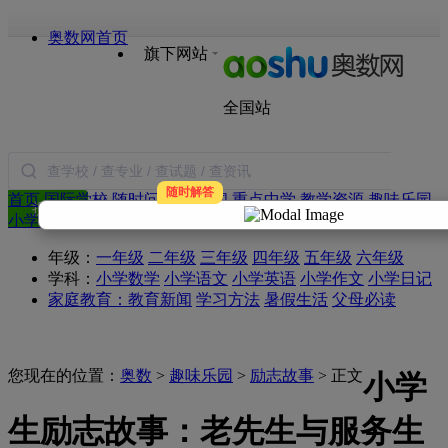
奥数网首页
旗下网站
全国站
随时解答
首页
国际学校
随时问
小学新闻
重点中学
教学资源
趣味乐园
搜索
小学试题
语文
数学
英语
作文
日记
合作
年级：
一年级
二年级
三年级
四年级
五年级
六年级
学科：
小学数学
小学语文
小学英语
小学作文
小学日记
家庭教育：
教育新闻
学习方法
暑假生活
父母必读
您现在的位置：
奥数
>
趣味乐园
>
励志故事
> 正文
小学
生励志故事：老先生与服务生