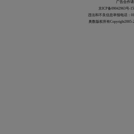
广告合作请加
京ICP备09042963号-15
违法和不良信息举报电话：010-567
奥数
版权所有Copyright2005-2021