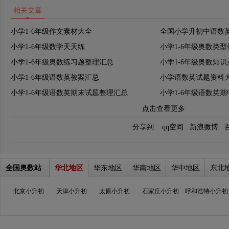
相关文章
小学1-6年级作文素材大全
全国小学升初中语数
小学1-6年级数学天天练
小学1-6年级奥数类
小学1-6年级奥数练习题整理汇总
小学1-6年级奥数知
小学1-6年级语数英教案汇总
小学语数英试题资料
小学1-6年级语数英期末试题整理汇总
小学1-6年级语数英
点击查看更多
分享到:
qq空间
新浪微博
全国奥数站
华北地区
华东地区
华南地区
华中地区
东北
北京小升初
天津小升初
太原小升初
石家庄小升初
呼和浩特小升初