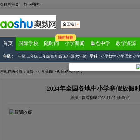
奥数网首页
旗下网站
全国站
随时解答
首页
国际学校
随时问
小学新闻
重点中学
教学资源
年级：
一年级
二年级
三年级
四年级
五年级
六年级
学科：
小学数学
小学语文
小
您现在的位置：
奥数
>
小学新闻
>
教育资讯
> 正文
2024年全国各地中小学寒假放假
来源：
网络整理
2023-11-07 14:46:46