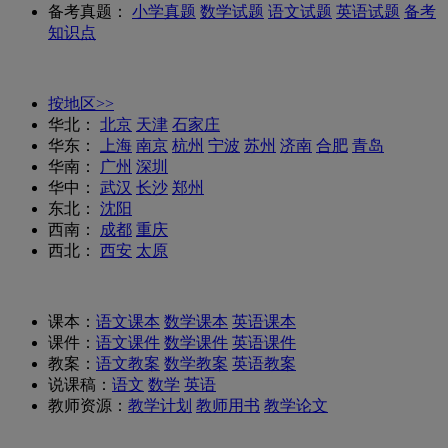
备考真题：
小学真题
数学试题
语文试题
英语试题
备考
知识点
按地区>>
华北：
北京
天津
石家庄
华东：
上海
南京
杭州
宁波
苏州
济南
合肥
青岛
华南：
广州
深圳
华中：
武汉
长沙
郑州
东北：
沈阳
西南：
成都
重庆
西北：
西安
太原
课本：
语文课本
数学课本
英语课本
课件：
语文课件
数学课件
英语课件
教案：
语文教案
数学教案
英语教案
说课稿：
语文
数学
英语
教师资源：
教学计划
教师用书
教学论文