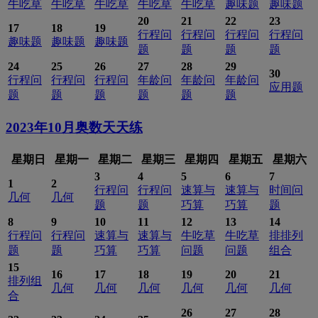
牛吃草
牛吃草
牛吃草
牛吃草
牛吃草
趣味题
趣味题
20
21
22
23
17
18
19
行程问
行程问
行程问
行程问
趣味题
趣味题
趣味题
题
题
题
题
24
25
26
27
28
29
30
行程问
行程问
行程问
年龄问
年龄问
年龄问
应用题
题
题
题
题
题
题
2023年10月
奥数天天练
星期日
星期一
星期二
星期三
星期四
星期五
星期六
3
4
5
6
7
1
2
行程问
行程问
速算与
速算与
时间问
几何
几何
题
题
巧算
巧算
题
8
9
10
11
12
13
14
行程问
行程问
速算与
速算与
牛吃草
牛吃草
排排列
题
题
巧算
巧算
问题
问题
组合
15
16
17
18
19
20
21
排列组
几何
几何
几何
几何
几何
几何
合
26
27
28