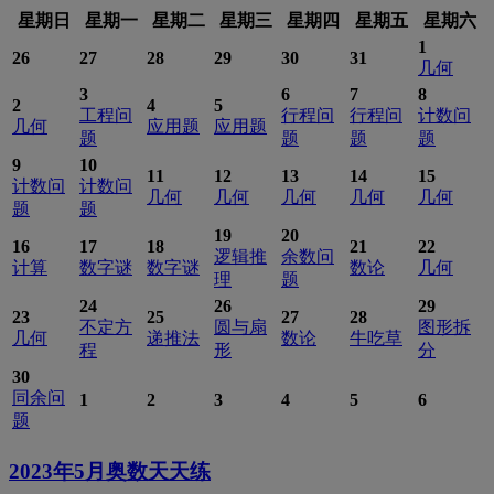
星期日
星期一
星期二
星期三
星期四
星期五
星期六
1
26
27
28
29
30
31
几何
3
6
7
8
2
4
5
工程问
行程问
行程问
计数问
几何
应用题
应用题
题
题
题
题
9
10
11
12
13
14
15
计数问
计数问
几何
几何
几何
几何
几何
题
题
19
20
16
17
18
21
22
逻辑推
余数问
计算
数字谜
数字谜
数论
几何
理
题
24
26
29
23
25
27
28
不定方
圆与扇
图形拆
几何
递推法
数论
牛吃草
程
形
分
30
同余问
1
2
3
4
5
6
题
2023年5月
奥数天天练