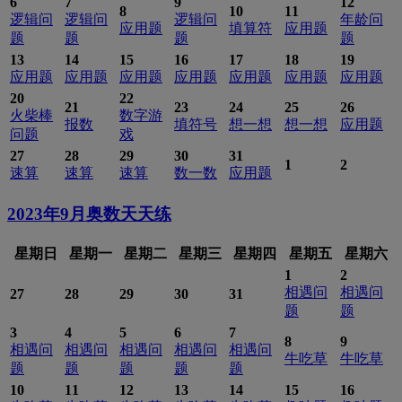
6
7
9
12
8
10
11
逻辑问
逻辑问
逻辑问
年龄问
应用题
填算符
应用题
题
题
题
题
13
14
15
16
17
18
19
应用题
应用题
应用题
应用题
应用题
应用题
应用题
20
22
21
23
24
25
26
火柴棒
数字游
报数
填符号
想一想
想一想
应用题
问题
戏
27
28
29
30
31
1
2
速算
速算
速算
数一数
应用题
2023年9月
奥数天天练
星期日
星期一
星期二
星期三
星期四
星期五
星期六
1
2
相遇问
相遇问
27
28
29
30
31
题
题
3
4
5
6
7
8
9
相遇问
相遇问
相遇问
相遇问
相遇问
牛吃草
牛吃草
题
题
题
题
题
10
11
12
13
14
15
16