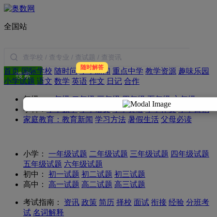
全国站
随时解答
首页
国际学校
随时问
小学新闻
重点中学
教学资源
趣味乐园
搜索
小学试题
语文
数学
英语
作文
日记
合作
年级：
一年级
二年级
三年级
四年级
五年级
六年级
学科：
小学数学
小学语文
小学英语
小学作文
小学日记
家庭教育：
教育新闻
学习方法
暑假生活
父母必读
小学：
一年级试题
二年级试题
三年级试题
四年级试题
五年级试题
六年级试题
初中：
初一试题
初二试题
初三试题
高中：
高一试题
高二试题
高三试题
考试指南：
资讯
政策
简历
择校
面试
衔接
经验
分班考
试
名词解释