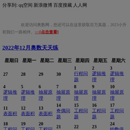
分享到:
qq空间
新浪微博
百度搜藏
人人网
欢迎访问奥数网，您还可以在这里获取百万真题，2023小升
初我们一路相伴。
>>
[点击查看]
2022年12月
奥数天天练
星期日
星期一
星期二
星期三
星期四
星期五
星期六
1
2
3
行程问
逻辑推
逻辑推
27
28
29
30
题
理
理
4
5
6
7
8
9
10
逻辑推
逻辑推
抽屉原
抽屉原
抽屉原
抽屉原
抽屉原
理
理
理
理
理
理
理
14
15
16
17
11
12
13
奇偶问
工程问
工程问
工程问
表面积
表面积
表面积
题
题
题
题
18
19
20
24
21
22
23
工程问
工程问
工程问
约数倍