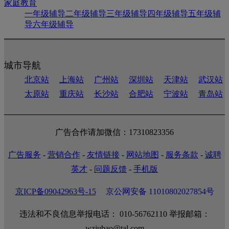
家庭教育
一年级辅导
二年级辅导
三年级辅导
四年级辅导
五年级辅
导
六年级辅导
城市导航
北京站
上海站
广州站
深圳站
天津站
武汉站
太原站
重庆站
长沙站
合肥站
宁波站
青岛站
广告合作请加微信：17310823356
广告服务
-
营销合作
-
友情链接
-
网站地图
-
服务条款
-
诚聘
英才
-
问题反馈
-
手机版
京ICP备09042963号-15
京公网安备 11010802027854号
违法和不良信息举报电话： 010-56762110 举报邮箱：
wzjubao@tal.com