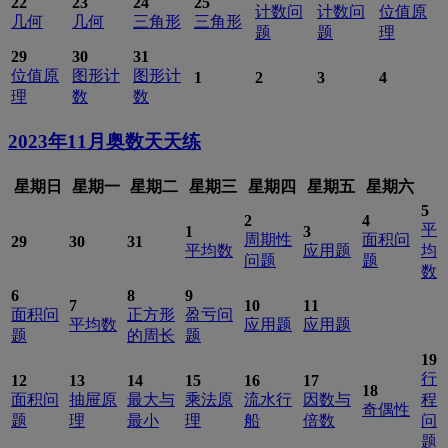
22
23
24
25
计数问
计数问
位值原
几何
几何
三角形
三角形
题
题
理
29
30
31
位值原
图形计
图形计
1
2
3
4
理
数
数
2023年11月
奥数天天练
星期日
星期一
星期二
星期三
星期四
星期五
星期六
5
2
4
平
1
3
周期性
面积问
29
30
31
平均数
应用题
均
问题
题
数
6
8
9
7
10
11
面积问
正方形
盈亏问
平均数
应用题
应用题
题
的周长
题
19
行
12
13
14
15
16
17
18
面积问
抽屉原
最大与
乘法原
流水行
因数与
程
奇偶性
题
理
最小
理
船
倍数
问
题