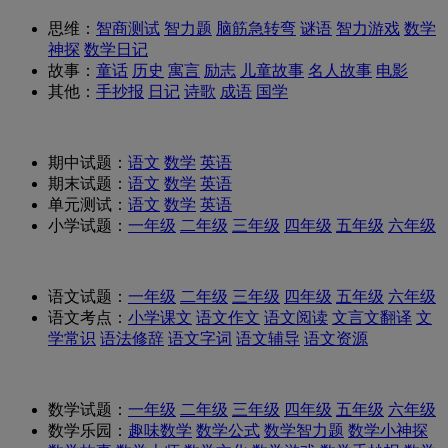
思维：
智商测试
智力题
脑筋急转弯
谜语
智力游戏
数学
神探
数学日记
故事：
童话
历史
寓言
励志
儿童故事
名人故事
电影
其他：
手抄报
日记
诗歌
成语
国学
期中试题：
语文
数学
英语
期末试题：
语文
数学
英语
单元测试：
语文
数学
英语
小学试题：
一年级
二年级
三年级
四年级
五年级
六年级
语文试题：
一年级
二年级
三年级
四年级
五年级
六年级
语文考点：
小学课文
语文作文
语文阅读
文言文翻译
文
学常识
语法修辞
语文字词
语文辅导
语文资源
数学试题：
一年级
二年级
三年级
四年级
五年级
六年级
数学乐园：
趣味数学
数学公式
数学智力题
数学小神探