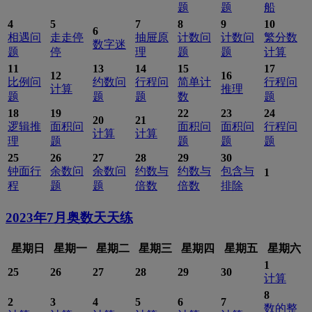
题
题
船
4
5
7
8
9
10
6
相遇问
走走停
抽屉原
计数问
计数问
繁分数
数字迷
题
停
理
题
题
计算
11
13
14
15
17
12
16
比例问
约数问
行程问
简单计
行程问
计算
推理
题
题
题
数
题
18
19
22
23
24
20
21
逻辑推
面积问
面积问
面积问
行程问
计算
计算
理
题
题
题
题
25
26
27
28
29
30
钟面行
余数问
余数问
约数与
约数与
包含与
1
程
题
题
倍数
倍数
排除
2023年7月
奥数天天练
星期日
星期一
星期二
星期三
星期四
星期五
星期六
1
25
26
27
28
29
30
计算
8
2
3
4
5
6
7
数的整