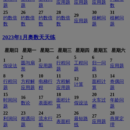
应用题
应用题
应用题
题
题
题
数
25
26
27
28
30
31
29
约数倍
约数倍
约数倍
约数倍
植树问
植树问
应用题
数
数
数
数
题
题
2023年1月
奥数天天练
星期日
星期一
星期二
星期三
星期四
星期五
星期六
2
4
5
6
1
3
7
圆与扇
行程问
工程问
归一问
假设法
应用题
应用题
形
题
题
题
8
9
10
11
13
14
12
行程问
方程解
电梯行
方程解
面积计
奇偶问
计算
题
应用题
程
应用题
算
题
15
18
20
21
16
17
19
时间问
面积计
火车过
年龄问
数论
表面积
假设法
题
算
桥
题
22
23
24
26
28
25
27
利润问
相遇问
流水行
最短路
燕尾定
表面积
应用题
题
题
船
线
理