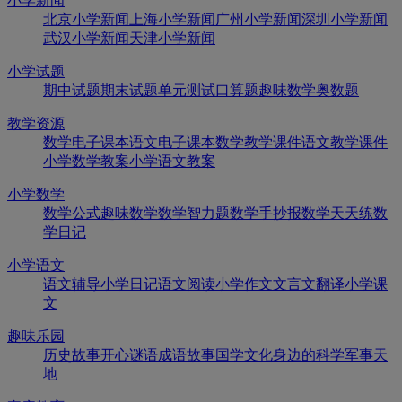
小学新闻
北京小学新闻
上海小学新闻
广州小学新闻
深圳小学新闻
武汉小学新闻
天津小学新闻
小学试题
期中试题
期末试题
单元测试
口算题
趣味数学
奥数题
教学资源
数学电子课本
语文电子课本
数学教学课件
语文教学课件
小学数学教案
小学语文教案
小学数学
数学公式
趣味数学
数学智力题
数学手抄报
数学天天练
数
学日记
小学语文
语文辅导
小学日记
语文阅读
小学作文
文言文翻译
小学课
文
趣味乐园
历史故事
开心谜语
成语故事
国学文化
身边的科学
军事天
地