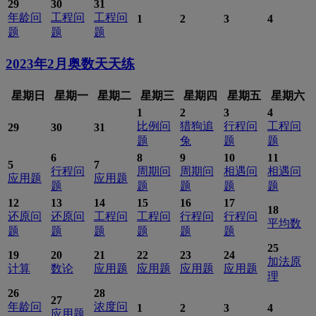
29
30
31
年龄问
工程问
工程问
1
2
3
4
题
题
题
2023年2月
奥数天天练
星期日
星期一
星期二
星期三
星期四
星期五
星期六
1
2
3
4
比例问
猎狗追
行程问
工程问
29
30
31
题
兔
题
题
6
8
9
10
11
5
7
行程问
周期问
周期问
相遇问
相遇问
应用题
应用题
题
题
题
题
题
12
13
14
15
16
17
18
还原问
还原问
工程问
工程问
行程问
行程问
平均数
题
题
题
题
题
题
25
19
20
21
22
23
24
加法原
计算
数论
应用题
应用题
应用题
应用题
理
26
28
27
年龄问
浓度问
1
2
3
4
应用题