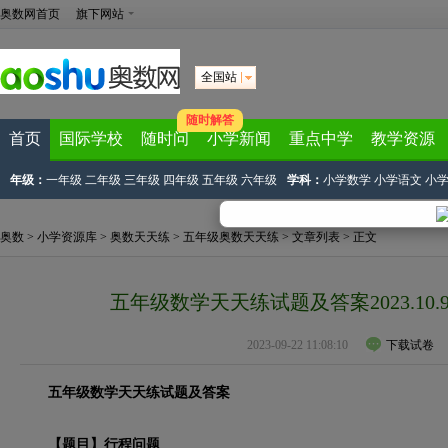
奥数网首页
旗下网站
全国站
随时解答
首页
国际学校
随时问
小学新闻
重点中学
教学资源
年级：
一年级
二年级
三年级
四年级
五年级
六年级
学科：
小学数学
小学语文
小
奥数
>
小学资源库
>
奥数天天练
>
五年级奥数天天练
>
文章列表
> 正文
五年级数学天天练试题及答案2023.10
2023-09-22 11:08:10
下载试卷
五年级数学天天练试题及答案
【题目】行程问题