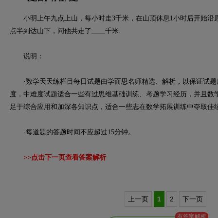
小明上午九点上山，每小时走3千米，在山顶休息1小时后开始沿原
点半到达山下，问他共走了____千米.
说明：
·数学天天练栏目每日试题由学而思名师精选、解析，以保证试题
度，中难度试题适合一些有过思维基础训练、考题学习经历，并且数
足于综合应用和加深各知识点，适合一些志在数学拓展训练中夺取佳
·每道题的答题时间不应超过15分钟。
>>点击下一页查看答案解析
上一页
1
2
下一页
有答案解析