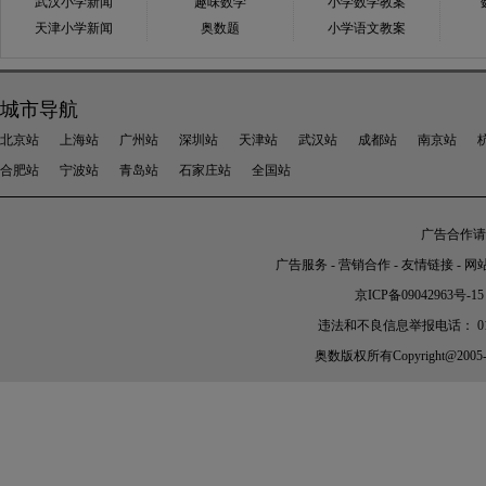
武汉小学新闻
趣味数学
小学数学教案
天津小学新闻
奥数题
小学语文教案
城市导航
北京站
上海站
广州站
深圳站
天津站
武汉站
成都站
南京站
合肥站
宁波站
青岛站
石家庄站
全国站
广告合作请加
广告服务
-
营销合作
-
友情链接
-
网
京ICP备09042963号-15
违法和不良信息举报电话： 010-56
奥数
版权所有Copyright@2005-202