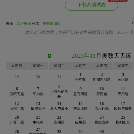
下载高清试卷
来源：
网络来源
作者：
奥数网编辑
欢迎访问奥数网，您还可以在这里获取百万真题，2023小
2023年11月
奥数天天练
星期日
星期一
星期二
星期三
星期四
星期五
1
2
3
29
30
31
平均数
周期性问题
应用题
8
6
7
9
10
11
正方形的周
面积问题
平均数
盈亏问题
应用题
应用题
长
12
13
14
15
16
17
面积问题
抽屉原理
最大与最小
乘法原理
流水行船
因数与倍数
20
21
22
23
24
25
计算问题
牛吃草
应用题
应用题
最短线路
排列组合
27
26
28
29
30