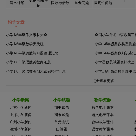
数的整除特
1
流水行船
因数与倍数
重叠问题
周期性问题
征
相关文章
小学1-6年级作文素材大全
全国小学升初中语数英三
小学1-6年级数学天天练
小学1-6年级奥数类型例
小学1-6年级奥数练习题整理汇总
小学1-6年级奥数知识点
小学1-6年级语数英教案汇总
小学语数英试题资料大全
小学1-6年级语数英期末试题整理汇总
小学1-6年级语数英期中
点击查看更多
小学新闻
小学试题
教学资源
北京小学新闻
期中试题
数学电子课本
上海小学新闻
期末试题
语文电子课本
广州小学新闻
单元测试
数学教学课件
深圳小学新闻
口算题
语文教学课件