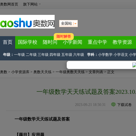
奥数网首页
旗下网站
全国站
随时解答
首页
国际学校
随时问
小学新闻
重点中学
教学资源
年级：
一年级
二年级
三年级
四年级
五年级
六年级
学科：
小学数学
小学语文
小
奥数
>
小学资源库
>
奥数天天练
>
一年级奥数天天练
>
文章列表
> 正文
一年级数学天天练试题及答案2023.10
2023-09-21 18:50:31
下载试卷
一年级数学天天练试题及答案
【题目】应用题