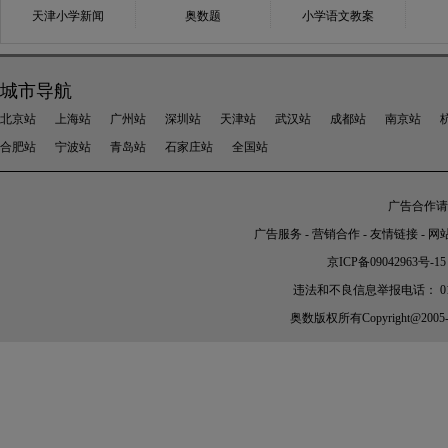
天津小学新闻
奥数题
小学语文教案
城市导航
北京站
上海站
广州站
深圳站
天津站
武汉站
成都站
南京站
合肥站
宁波站
青岛站
石家庄站
全国站
广告合作请加
广告服务
-
营销合作
-
友情链接
-
网
京ICP备09042963号-15
违法和不良信息举报电话： 010-56
奥数
版权所有Copyright@2005-202