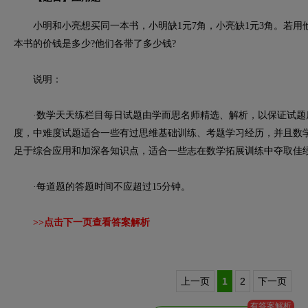
小明和小亮想买同一本书，小明缺1元7角，小亮缺1元3角。若用
本书的价钱是多少?他们各带了多少钱?
说明：
·数学天天练栏目每日试题由学而思名师精选、解析，以保证试题
度，中难度试题适合一些有过思维基础训练、考题学习经历，并且数
足于综合应用和加深各知识点，适合一些志在数学拓展训练中夺取佳
·每道题的答题时间不应超过15分钟。
>>点击下一页查看答案解析
上一页
1
2
下一页
有答案解析