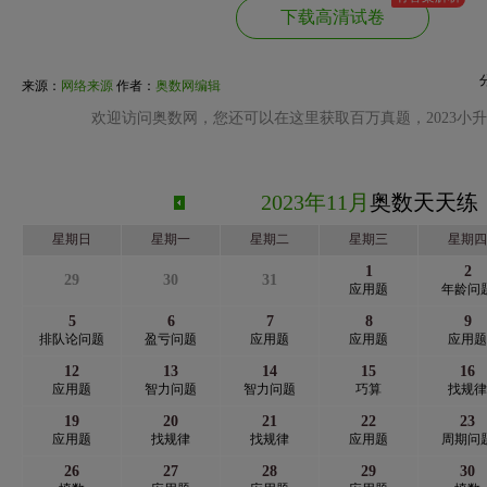
下载高清试卷
来源：
网络来源
作者：
奥数网编辑
欢迎访问奥数网，您还可以在这里获取百万真题，2023小
2023年11月
奥数天天练
星期日
星期一
星期二
星期三
星期四
1
2
29
30
31
应用题
年龄问
5
6
7
8
9
排队论问题
盈亏问题
应用题
应用题
应用题
12
13
14
15
16
应用题
智力问题
智力问题
巧算
找规律
19
20
21
22
23
应用题
找规律
找规律
应用题
周期问
26
27
28
29
30