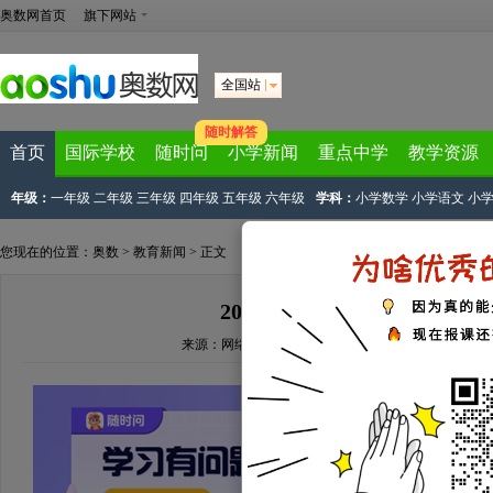
奥数网首页
旗下网站
全国站
随时解答
首页
国际学校
随时问
小学新闻
重点中学
教学资源
年级：
一年级
二年级
三年级
四年级
五年级
六年级
学科：
小学数学
小学语文
小
您现在的位置：
奥数
>
教育新闻
> 正文
2023新疆和田中考作文题目
来源：
网络来源
文章作者：奥数网编辑
2023-06-30 16