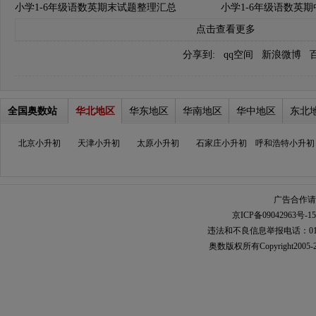
小学1-6年级语数英期末试题整理汇总
小学1-6年级语数英
点击查看更多
分享到:
qq空间
新浪微博
全国奥数站
华北地区
华东地区
华南地区
华中地区
东北
北京小升初
天津小升初
太原小升初
石家庄小升初
呼和浩特小升初
广告合作请加
京ICP备09042963号-15
违法和不良信息举报电话：010-567
奥数
版权所有Copyright2005-2021