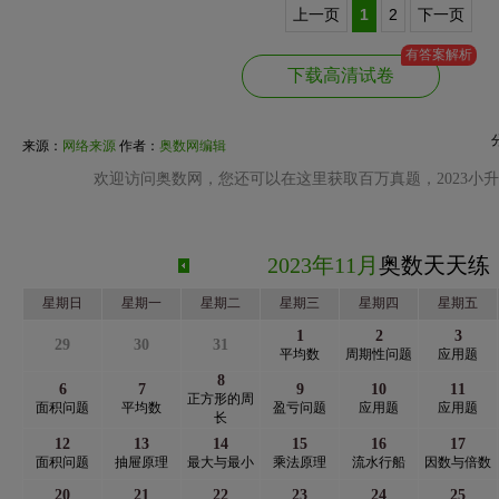
上一页
1
2
下一页
有答案解析
下载高清试卷
来源：
网络来源
作者：
奥数网编辑
欢迎访问奥数网，您还可以在这里获取百万真题，2023小
2023年11月
奥数天天练
星期日
星期一
星期二
星期三
星期四
星期五
1
2
3
29
30
31
平均数
周期性问题
应用题
8
6
7
9
10
11
正方形的周
面积问题
平均数
盈亏问题
应用题
应用题
长
12
13
14
15
16
17
面积问题
抽屉原理
最大与最小
乘法原理
流水行船
因数与倍数
20
21
22
23
24
25