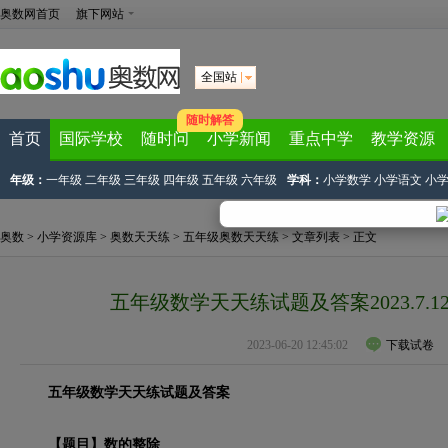
奥数网首页
旗下网站
全国站
随时解答
首页
国际学校
随时问
小学新闻
重点中学
教学资源
年级：
一年级
二年级
三年级
四年级
五年级
六年级
学科：
小学数学
小学语文
小
奥数
>
小学资源库
>
奥数天天练
>
五年级奥数天天练
>
文章列表
> 正文
五年级数学天天练试题及答案2023.7.
2023-06-20 12:45:02
下载试卷
五年级数学天天练试题及答案
【题目】数的整除