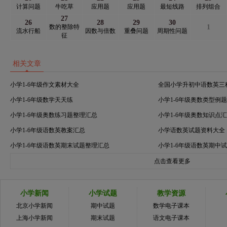
计算问题
牛吃草
应用题
应用题
最短线路
排列组合
27
26
28
29
30
数的整除特
1
流水行船
因数与倍数
重叠问题
周期性问题
征
相关文章
小学1-6年级作文素材大全
全国小学升初中语数英三
小学1-6年级数学天天练
小学1-6年级奥数类型例
小学1-6年级奥数练习题整理汇总
小学1-6年级奥数知识点
小学1-6年级语数英教案汇总
小学语数英试题资料大全
小学1-6年级语数英期末试题整理汇总
小学1-6年级语数英期中
点击查看更多
小学新闻
小学试题
教学资源
北京小学新闻
期中试题
数学电子课本
上海小学新闻
期末试题
语文电子课本