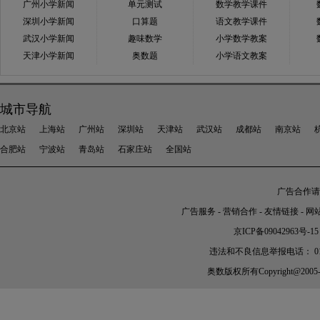
广州小学新闻
单元测试
数学教学课件
深圳小学新闻
口算题
语文教学课件
武汉小学新闻
趣味数学
小学数学教案
天津小学新闻
奥数题
小学语文教案
城市导航
北京站
上海站
广州站
深圳站
天津站
武汉站
成都站
南京站
合肥站
宁波站
青岛站
石家庄站
全国站
广告合作请加
广告服务
-
营销合作
-
友情链接
-
网
京ICP备09042963号-15
违法和不良信息举报电话： 010-56
奥数
版权所有Copyright@2005-202