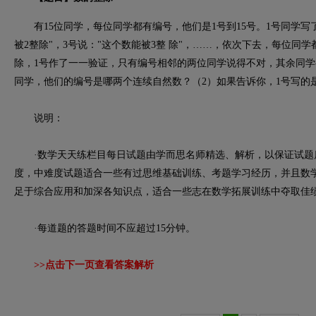
有15位同学，每位同学都有编号，他们是1号到15号。1号同学写
被2整除"，3号说："这个数能被3整 除"，……，依次下去，每位同
除，1号作了一一验证，只有编号相邻的两位同学说得不对，其余同学
同学，他们的编号是哪两个连续自然数？（2）如果告诉你，1号写的
说明：
·数学天天练栏目每日试题由学而思名师精选、解析，以保证试题
度，中难度试题适合一些有过思维基础训练、考题学习经历，并且数
足于综合应用和加深各知识点，适合一些志在数学拓展训练中夺取佳
·每道题的答题时间不应超过15分钟。
>>点击下一页查看答案解析