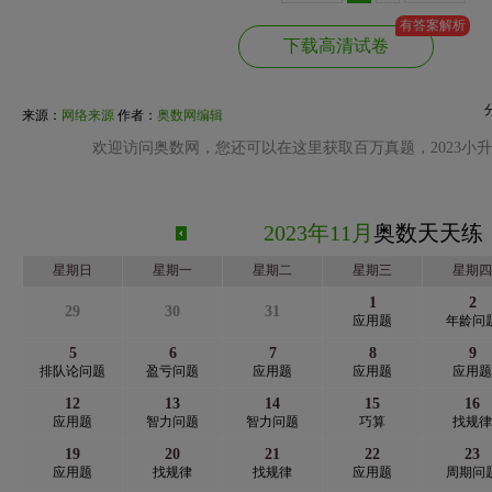
有答案解析
下载高清试卷
来源：
网络来源
作者：
奥数网编辑
欢迎访问奥数网，您还可以在这里获取百万真题，2023小
2023年11月
奥数天天练
星期日
星期一
星期二
星期三
星期四
1
2
29
30
31
应用题
年龄问
5
6
7
8
9
排队论问题
盈亏问题
应用题
应用题
应用题
12
13
14
15
16
应用题
智力问题
智力问题
巧算
找规律
19
20
21
22
23
应用题
找规律
找规律
应用题
周期问