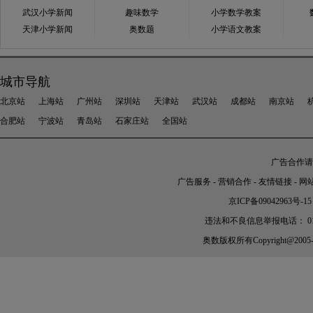
武汉小学新闻
趣味数学
小学数学教案
天津小学新闻
奥数题
小学语文教案
城市导航
北京站
上海站
广州站
深圳站
天津站
武汉站
成都站
南京站
合肥站
宁波站
青岛站
石家庄站
全国站
广告合作请加
广告服务
-
营销合作
-
友情链接
-
网
京ICP备09042963号-15
违法和不良信息举报电话： 010-56
奥数
版权所有Copyright@2005-202