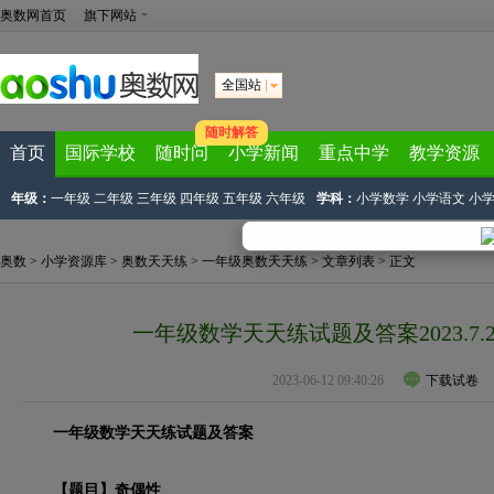
奥数网首页
旗下网站
全国站
随时解答
首页
国际学校
随时问
小学新闻
重点中学
教学资源
年级：
一年级
二年级
三年级
四年级
五年级
六年级
学科：
小学数学
小学语文
小
奥数
>
小学资源库
>
奥数天天练
>
一年级奥数天天练
>
文章列表
> 正文
一年级数学天天练试题及答案2023.7.
2023-06-12 09:40:26
下载试卷
一年级数学天天练试题及答案
【题目】奇偶性