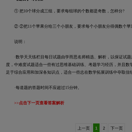
① 把10个球分成三组，要求每组球的个数都是奇数，怎样分?
② ②把11个苹果分给三个小朋友，要求每个小朋友分得偶数个苹
说明：
·数学天天练栏目每日试题由学而思名师精选、解析，以保证试题
度，中难度试题适合一些有过思维基础训练、考题学习经历，并且数
足于综合应用和加深各知识点，适合一些志在数学拓展训练中夺取佳
·每道题的答题时间不应超过15分钟。
>>点击下一页查看答案解析
上一页
1
2
下一页