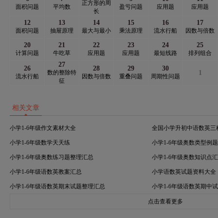
正方形的周
面积问题
平均数
盈亏问题
应用题
应用题
长
12
13
14
15
16
17
面积问题
抽屉原理
最大与最小
乘法原理
流水行船
因数与倍数
20
21
22
23
24
25
计算问题
牛吃草
应用题
应用题
最短线路
排列组合
27
26
28
29
30
数的整除特
1
流水行船
因数与倍数
重叠问题
周期性问题
征
相关文章
小学1-6年级作文素材大全
全国小学升初中语数英三
小学1-6年级数学天天练
小学1-6年级奥数类型例
小学1-6年级奥数练习题整理汇总
小学1-6年级奥数知识点
小学1-6年级语数英教案汇总
小学语数英试题资料大全
小学1-6年级语数英期末试题整理汇总
小学1-6年级语数英期中
点击查看更多