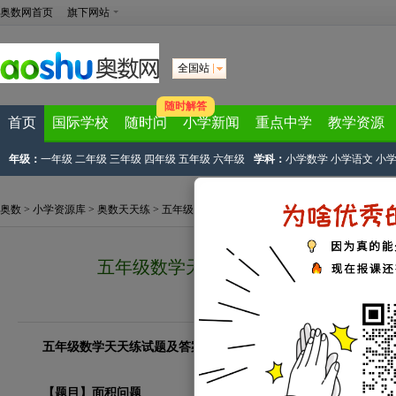
奥数网首页
旗下网站
全国站
随时解答
首页
国际学校
随时问
小学新闻
重点中学
教学资源
年级：
一年级
二年级
三年级
四年级
五年级
六年级
学科：
小学数学
小学语文
小
奥数
>
小学资源库
>
奥数天天练
>
五年级奥数天天练
>
文章列表
> 正文
五年级数学天天练试题及答案2023.6.
2023-05-21 13:56:32
下载试卷
五年级数学天天练试题及答案
【题目】面积问题