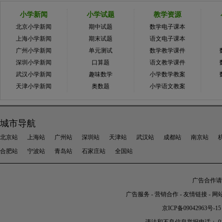
小学新闻
小学试题
教学资源
北京小学新闻
期中试题
数学电子课本
上海小学新闻
期末试题
语文电子课本
广州小学新闻
单元测试
数学教学课件
深圳小学新闻
口算题
语文教学课件
武汉小学新闻
趣味数学
小学数学教案
天津小学新闻
奥数题
小学语文教案
城市导航
北京站
上海站
广州站
深圳站
天津站
武汉站
成都站
南京站
合肥站
宁波站
青岛站
石家庄站
全国站
广告合作请加
广告服务
-
营销合作
-
友情链接
-
网
京ICP备09042963号-15