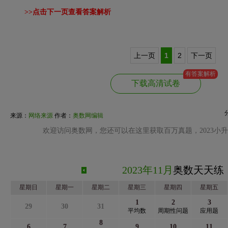
>>点击下一页查看答案解析
上一页
1
2
下一页
有答案解析
下载高清试卷
来源：
网络来源
作者：
奥数网编辑
欢迎访问奥数网，您还可以在这里获取百万真题，2023小
2023年11月
奥数天天练
星期日
星期一
星期二
星期三
星期四
星期五
1
2
3
29
30
31
平均数
周期性问题
应用题
8
6
7
9
10
11