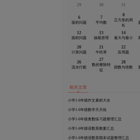
29
30
31
8
6
7
正方形的周
面积问题
平均数
长
12
13
14
面积问题
抽屉原理
最大与最小
20
21
22
计算问题
牛吃草
应用题
27
26
28
数的整除特
流水行船
因数与倍数
征
相关文章
小学1-6年级作文素材大全
小学1-6年级数学天天练
小学1-6年级奥数练习题整理汇总
小学1-6年级语数英教案汇总
小学1-6年级语数英期末试题整理汇总