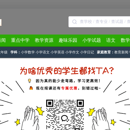
新闻
重点中学
教学资源
趣味乐园
小学试题
语文
数学
六年级
学科：
小学数学
小学语文
小学英语
小学作文
小学日记
家庭教育：
教育新闻
天天练
>
文章列表
> 正文
试题及答案2023.6.19（面积问题）
2023-05-21 13:50:37
下载试卷