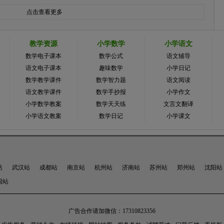
点击查看更多
教学资源
小学数学
小学语文
数学电子课本
数学公式
语文辅导
语文电子课本
趣味数学
小学日记
数学教学课件
数学智力题
语文阅读
语文教学课件
数学手抄报
小学作文
小学数学教案
数学天天练
文言文翻译
小学语文教案
数学日记
小学课文
站
武汉站
成都站
南京站
杭州站
济南站
苏州站
郑州站
沈阳站
国站
广告合作请加微信：17310823356