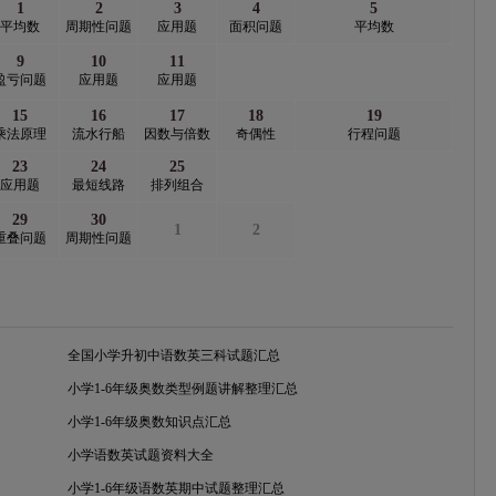
1
2
3
4
5
平均数
周期性问题
应用题
面积问题
平均数
9
10
11
盈亏问题
应用题
应用题
15
16
17
18
19
乘法原理
流水行船
因数与倍数
奇偶性
行程问题
23
24
25
应用题
最短线路
排列组合
29
30
1
2
重叠问题
周期性问题
全国小学升初中语数英三科试题汇总
小学1-6年级奥数类型例题讲解整理汇总
小学1-6年级奥数知识点汇总
小学语数英试题资料大全
小学1-6年级语数英期中试题整理汇总