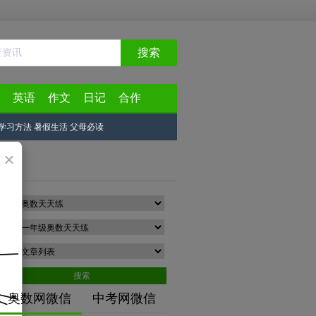
搜索
英语
作文
日记
合作
学习方法
暑假生活
父母必读
×
分类
专题
类型
搜索
奥数网微信
中考网微信