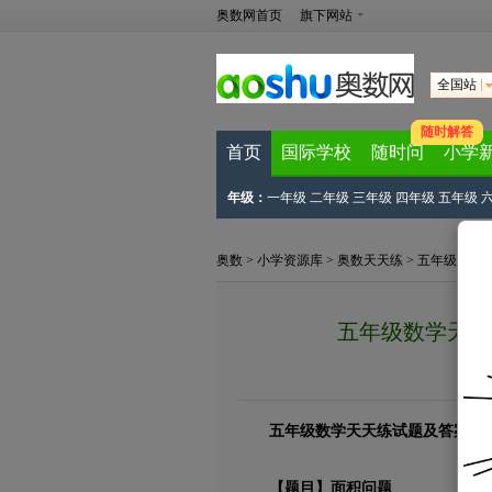
奥数网首页
旗下网站
全国站
随时解答
首页
国际学校
随时问
小学
年级：
一年级
二年级
三年级
四年级
五年级
奥数
>
小学资源库
>
奥数天天练
>
五年级奥数
五年级数学天天练
五年级数学天天练试题及答案
【题目】面积问题