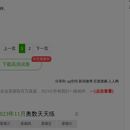
钟。
上一页
1
2
下一页
有答案解析
下载高清试卷
分享到:
qq空间
新浪微博
百度搜藏
人人网
在这里获取百万真题，2023小升初我们一路相伴。
>>
[点击查看]
2023年11月
奥数天天练
星期三
星期四
星期五
星期六