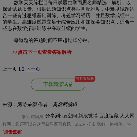
·数学天天练栏目每日试题由学而思名师精选、解析，以
保证试题质量。根据试题知识点类型匹配难度，中难度试题适
合一些有过思维基础训练、考题学习经历，并且数学成绩中上
的学生。高难度试题立足于综合应用和加深各知识点，适合一
些志在数学拓展训练中夺取佳绩的学生。
·每道题的答题时间不应超过15分钟。
>>点击下一页查看答案解析
上一页
1
2
下一页
有答案解析
下载高清试卷
来源：
网络来源
作者：
奥数网编辑
分享到:
qq空间
新浪微博
百度搜藏
人人网
欢迎访问奥
数网，您还可以在这里获取百万真题，2023小升初我们一路相伴。
>>
[点击查看]