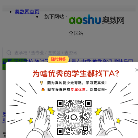
奥数网首页
旗下网站
全国站
随时解答
首页
国际学校
随时问
小学新闻
重点中学
教学资源
趣味乐园
搜索
小学试题
语文
数学
英语
作文
日记
合作
年级：
一年级
二年级
三年级
四年级
五年级
六年级
学科：
小学数学
小学语文
小学英语
小学作文
小学日记
家庭教育：
教育新闻
学习方法
暑假生活
父母必读
奥数
>
小学资源库
>
奥数天天练
>
五年级奥数天天练
>
文章
列表
> 正文
五年级数学天天练试题及答案