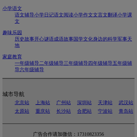
小学语文
语文辅导
小学日记
语文阅读
小学作文
文言文翻译
小学课
文
趣味乐园
历史故事
开心谜语
成语故事
国学文化
身边的科学
军事天
地
家庭教育
一年级辅导
二年级辅导
三年级辅导
四年级辅导
五年级辅
导
六年级辅导
城市导航
北京站
上海站
广州站
深圳站
天津站
武汉站
太原站
重庆站
长沙站
合肥站
宁波站
青岛站
广告合作请加微信：17310823356