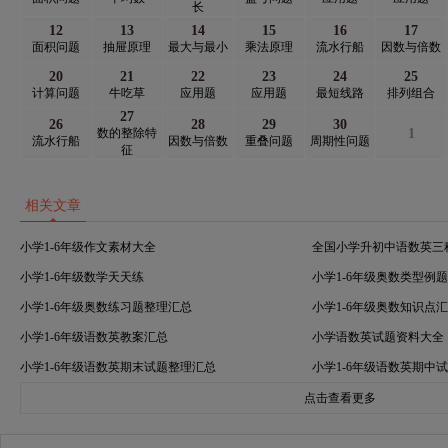
长
12
13
14
15
16
17
面积问题
抽屉原理
最大与最小
乘法原理
流水行船
因数与倍数
20
21
22
23
24
25
计算问题
牛吃草
应用题
应用题
最短线路
排列组合
27
26
28
29
30
数的整除特
1
流水行船
因数与倍数
重叠问题
周期性问题
征
相关文章
小学1-6年级作文素材大全
全国小学升初中语数英三
小学1-6年级数学天天练
小学1-6年级奥数类型例
小学1-6年级奥数练习题整理汇总
小学1-6年级奥数知识点
小学1-6年级语数英教案汇总
小学语数英试题资料大全
小学1-6年级语数英期末试题整理汇总
小学1-6年级语数英期中
点击查看更多