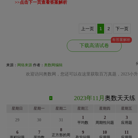
>>点击下一页查看答案解析
上一页
1
2
下一页
有答案解析
下载高清试卷
来源：
网络来源
作者：
奥数网编辑
欢迎访问奥数网，您还可以在这里获取百万真题，2023小
2023年11月
奥数天天练
星期日
星期一
星期二
星期三
星期四
星期五
1
2
3
29
30
31
平均数
周期性问题
应用题
8
6
7
9
10
11
正方形的周
面积问题
平均数
盈亏问题
应用题
应用题