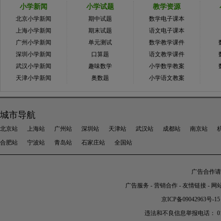
小学新闻
小学试题
教学资源
北京小学新闻
期中试题
数学电子课本
上海小学新闻
期末试题
语文电子课本
广州小学新闻
单元测试
数学教学课件
深圳小学新闻
口算题
语文教学课件
武汉小学新闻
趣味数学
小学数学教案
天津小学新闻
奥数题
小学语文教案
城市导航
北京站
上海站
广州站
深圳站
天津站
武汉站
成都站
南京站
合肥站
宁波站
青岛站
石家庄站
全国站
广告合作请加
广告服务
-
营销合作
-
友情链接
-
网
京ICP备09042963号-15
违法和不良信息举报电话： 010-56