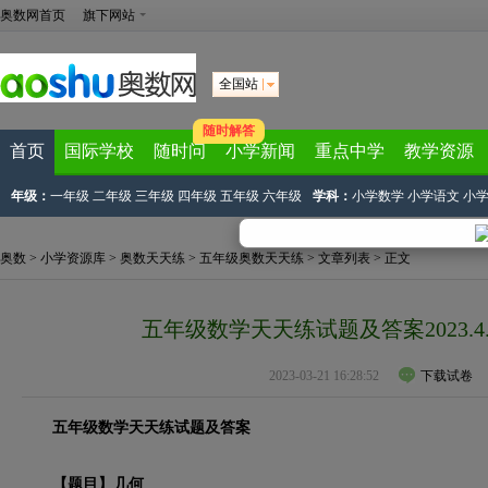
奥数网首页
旗下网站
全国站
随时解答
首页
国际学校
随时问
小学新闻
重点中学
教学资源
年级：
一年级
二年级
三年级
四年级
五年级
六年级
学科：
小学数学
小学语文
小
奥数
>
小学资源库
>
奥数天天练
>
五年级奥数天天练
>
文章列表
> 正文
五年级数学天天练试题及答案2023.4
2023-03-21 16:28:52
下载试卷
五年级数学天天练试题及答案
【题目】几何