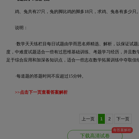
鸡、兔共有27只，兔的脚比鸡的脚多18只，求鸡、兔各有多少只
说明：
·数学天天练栏目每日试题由学而思名师精选、解析，以保证试题
度，中难度试题适合一些有过思维基础训练、考题学习经历，并且数
足于综合应用和加深各知识点，适合一些志在数学拓展训练中夺取佳
·每道题的答题时间不应超过15分钟。
>>点击下一页查看答案解析
上一页
1
2
下一页
有答案解析
下载高清试卷