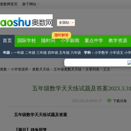
奥数网首页
旗下网站
全国站
随时解答
首页
国际学校
随时问
小学新闻
重点中学
教学资源
年级：
一年级
二年级
三年级
四年级
五年级
六年级
学科：
小学数学
小学语文
小
奥数
>
小学资源库
>
奥数天天练
>
五年级奥数天天练
>
文章列表
> 正文
五年级数学天天练试题及答案2023.3.
2023-02-20 20:01:57
下载试卷
五年级数学天天练试题及答案
【题目】鸡兔同笼