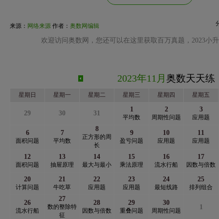
来源：
网络来源
作者：
奥数网编辑
欢迎访问奥数网，您还可以在这里获取百万真题，2023小
2023年11月
奥数天天练
星期日
星期一
星期二
星期三
星期四
星期五
1
2
3
29
30
31
平均数
周期性问题
应用题
8
6
7
9
10
11
正方形的周
面积问题
平均数
盈亏问题
应用题
应用题
长
12
13
14
15
16
17
面积问题
抽屉原理
最大与最小
乘法原理
流水行船
因数与倍数
20
21
22
23
24
25
计算问题
牛吃草
应用题
应用题
最短线路
排列组合
27
26
28
29
30
数的整除特
1
流水行船
因数与倍数
重叠问题
周期性问题
征