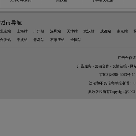
天津小学新闻
奥数题
小学语文教案
城市导航
北京站
上海站
广州站
深圳站
天津站
武汉站
成都站
南京站
合肥站
宁波站
青岛站
石家庄站
全国站
广告合作请加
广告服务
-
营销合作
-
友情链接
-
网
京ICP备09042963号-15
违法和不良信息举报电话： 010-56
奥数
版权所有Copyright@2005-202