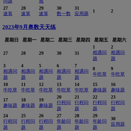
问题
戏
27
28
29
30
31
1
2
速算
速算
速算
数一数
应用题
2023年9月
奥数天天练
星期日
星期一
星期二
星期三
星期四
星期五
星期六
1
2
相遇问
相遇问
27
28
29
30
31
题
题
3
4
5
6
7
8
9
相遇问
相遇问
相遇问
相遇问
相遇问
牛吃草
牛吃草
题
题
题
题
题
10
11
12
13
14
15
16
牛吃草
牛吃草
牛吃草
牛吃草
牛吃草
趣味题
趣味题
20
21
22
23
17
18
19
行程问
行程问
行程问
行程问
趣味题
趣味题
趣味题
题
题
题
题
24
25
26
27
28
29
30
行程问
行程问
行程问
年龄问
年龄问
年龄问
应用题
题
题
题
题
题
题