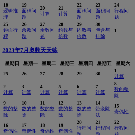
18
19
22
23
24
20
21
逻辑推
面积问
面积问
面积问
行程问
计算
计算
理
题
题
题
题
25
26
27
28
29
30
钟面行
余数问
余数问
约数与
约数与
包含与
1
程
题
题
倍数
倍数
排除
2023年7月
奥数天天练
星期日
星期一
星期二
星期三
星期四
星期五
星期六
1
25
26
27
28
29
30
计算
8
2
3
4
5
6
7
数的整
计算
计算
计算
计算
计算
计算
除
9
10
11
12
13
14
15
数的整
数的整
数的整
数的整
数的整
带余除
奇偶性
除
除
除
除
除
法
20
21
22
16
17
18
19
行程问
行程问
行程问
奇偶性
奇偶性
奇偶性
奇偶性
题
题
题