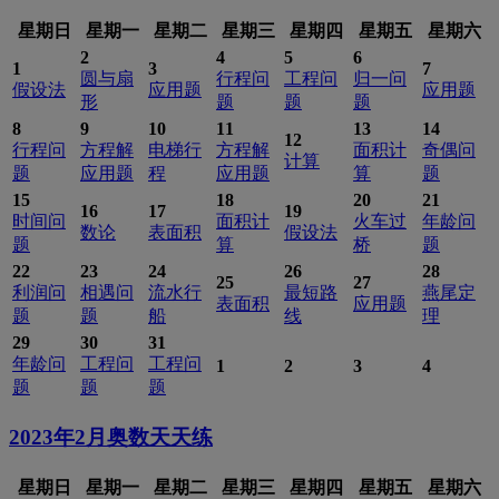
星期日
星期一
星期二
星期三
星期四
星期五
星期六
2
4
5
6
1
3
7
圆与扇
行程问
工程问
归一问
假设法
应用题
应用题
形
题
题
题
8
9
10
11
13
14
12
行程问
方程解
电梯行
方程解
面积计
奇偶问
计算
题
应用题
程
应用题
算
题
15
18
20
21
16
17
19
时间问
面积计
火车过
年龄问
数论
表面积
假设法
题
算
桥
题
22
23
24
26
28
25
27
利润问
相遇问
流水行
最短路
燕尾定
表面积
应用题
题
题
船
线
理
29
30
31
年龄问
工程问
工程问
1
2
3
4
题
题
题
2023年2月
奥数天天练
星期日
星期一
星期二
星期三
星期四
星期五
星期六