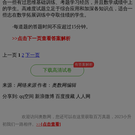
合一些有过思维基础训练、考题学习经历，并且数学成绩中上
的学生。高难度试题立足于综合应用和加深各知识点，适合一
些志在数学拓展训练中夺取佳绩的学生。
·每道题的答题时间不应超过15分钟。
>>点击下一页查看答案解析
上一页
1
2
下一页
有答案解析
下载高清试卷
来源：
网络来源
作者：
奥数网编辑
分享到:
qq空间
新浪微博
百度搜藏
人人网
欢迎访问奥数网，您还可以在这里获取百万真题，2023小升
初我们一路相伴。
>>
[点击查看]