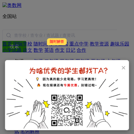
全国站
随时解答
首页
国际学校
随时问
小学新闻
重点中学
教学资源
趣味乐园
搜索
小学试题
语文
数学
英语
作文
日记
合作
年级：
一年级
二年级
三年级
四年级
五年级
六年级
×
学科：
小学数学
小学语文
小学英语
小学作文
小学日记
家庭教育：
教育新闻
学习方法
暑假生活
父母必读
小学：
一年级试题
二年级试题
三年级试题
四年级试题
五年级试题
六年级试题
初中：
初一试题
初二试题
初三试题
高中：
高一试题
高二试题
高三试题
考试指南：
资讯
政策
简历
择校
面试
衔接
经验
分班考
试
名词解释