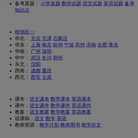
备考真题：
小学真题
数学试题
语文试题
英语试题
备考
知识点
按地区>>
华北：
北京
天津
石家庄
华东：
上海
南京
杭州
宁波
苏州
济南
合肥
青岛
华南：
广州
深圳
华中：
武汉
长沙
郑州
东北：
沈阳
西南：
成都
重庆
西北：
西安
太原
课本：
语文课本
数学课本
英语课本
课件：
语文课件
数学课件
英语课件
教案：
语文教案
数学教案
英语教案
说课稿：
语文
数学
英语
教师资源：
教学计划
教师用书
教学论文