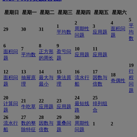
星期日
星期一
星期二
星期三
星期四
星期五
星期六
5
2
4
平
1
3
周期性
面积问
29
30
31
平均数
应用题
均
问题
题
数
6
8
9
7
10
11
面积问
正方形
盈亏问
平均数
应用题
应用题
题
的周长
题
19
行
12
13
14
15
16
17
18
面积问
抽屉原
最大与
乘法原
流水行
因数与
程
奇偶性
题
理
最小
理
船
倍数
问
题
20
24
25
21
22
23
计算问
最短线
排列组
牛吃草
应用题
应用题
题
路
合
26
27
28
29
30
流水行
数的整
因数与
重叠问
周期性
1
2
船
除特征
倍数
题
问题