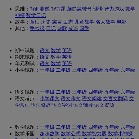
思维：
智商测试
智力题
脑筋急转弯
谜语
智力游戏
数学
神探
数学日记
故事：
童话
历史
寓言
励志
儿童故事
名人故事
电影
其他：
手抄报
日记
诗歌
成语
国学
期中试题：
语文
数学
英语
期末试题：
语文
数学
英语
单元测试：
语文
数学
英语
小学试题：
一年级
二年级
三年级
四年级
五年级
六年级
语文试题：
一年级
二年级
三年级
四年级
五年级
六年级
语文考点：
小学课文
语文作文
语文阅读
文言文翻译
文
学常识
语法修辞
语文字词
语文辅导
语文资源
数学试题：
一年级
二年级
三年级
四年级
五年级
六年级
数学乐园：
趣味数学
数学公式
数学智力题
数学小神探