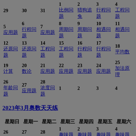
1
2
3
4
比例问
猎狗追
行程问
工程问
29
30
31
题
兔
题
题
6
8
9
10
11
5
7
行程问
周期问
周期问
相遇问
相遇问
应用题
应用题
题
题
题
题
题
12
13
14
15
16
17
18
还原问
还原问
工程问
工程问
行程问
行程问
平均数
题
题
题
题
题
题
25
19
20
21
22
23
24
加法原
计算
数论
应用题
应用题
应用题
应用题
理
26
28
27
年龄问
浓度问
1
2
3
4
应用题
题
题
2023年3月
奥数天天练
星期日
星期一
星期二
星期三
星期四
星期五
星期六
1
2
3
4
26
27
28
趣味题
趣味题
趣味题
趣味题