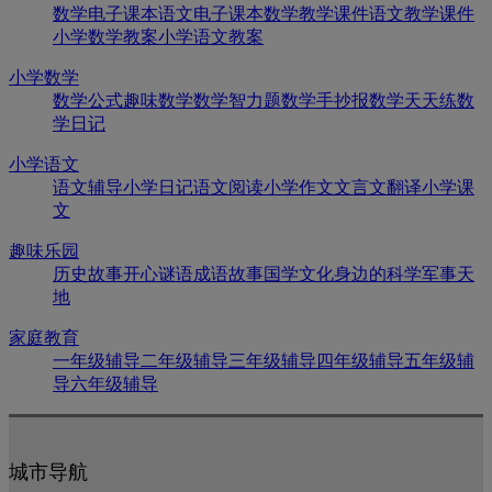
数学电子课本
语文电子课本
数学教学课件
语文教学课件
小学数学教案
小学语文教案
小学数学
数学公式
趣味数学
数学智力题
数学手抄报
数学天天练
数
学日记
小学语文
语文辅导
小学日记
语文阅读
小学作文
文言文翻译
小学课
文
趣味乐园
历史故事
开心谜语
成语故事
国学文化
身边的科学
军事天
地
家庭教育
一年级辅导
二年级辅导
三年级辅导
四年级辅导
五年级辅
导
六年级辅导
城市导航