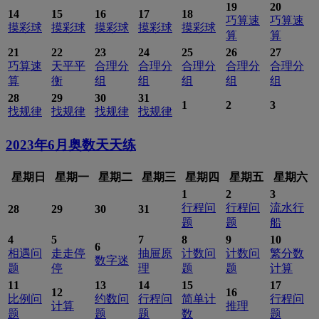
19
20
14
15
16
17
18
巧算速
巧算速
摸彩球
摸彩球
摸彩球
摸彩球
摸彩球
算
算
21
22
23
24
25
26
27
巧算速
天平平
合理分
合理分
合理分
合理分
合理分
算
衡
组
组
组
组
组
28
29
30
31
1
2
3
找规律
找规律
找规律
找规律
2023年6月
奥数天天练
星期日
星期一
星期二
星期三
星期四
星期五
星期六
1
2
3
行程问
行程问
流水行
28
29
30
31
题
题
船
4
5
7
8
9
10
6
相遇问
走走停
抽屉原
计数问
计数问
繁分数
数字迷
题
停
理
题
题
计算
11
13
14
15
17
12
16
比例问
约数问
行程问
简单计
行程问
计算
推理
题
题
题
数
题