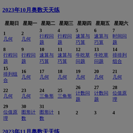
2023年10月
奥数天天练
星期日
星期一
星期二
星期三
星期四
星期五
星期六
3
4
5
6
7
1
2
行程问
行程问
速算与
速算与
时间问
几何
几何
题
题
巧算
巧算
题
8
9
10
11
12
13
14
行程问
行程问
速算与
速算与
牛吃草
牛吃草
排排列
题
题
巧算
巧算
问题
问题
组合
15
16
17
18
19
20
21
排列组
几何
几何
几何
几何
几何
几何
合
26
27
28
22
23
24
25
计数问
计数问
位值原
几何
几何
三角形
三角形
题
题
理
29
30
31
位值原
图形计
图形计
1
2
3
4
理
数
数
2023年11月
奥数天天练