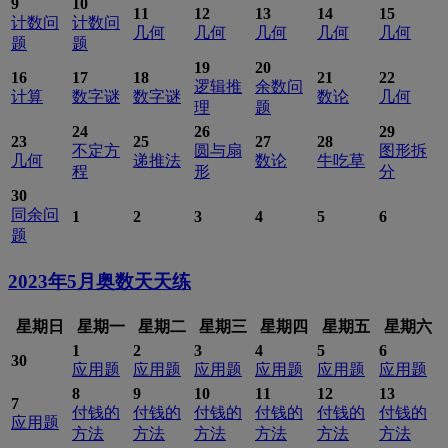
9
10
11
12
13
14
15
计数问
计数问
几何
几何
几何
几何
几何
题
题
19
20
16
17
18
21
22
逻辑推
余数问
计算
数字谜
数字谜
数论
几何
理
题
24
26
29
23
25
27
28
不定方
圆与扇
图形拆
几何
递推法
数论
牛吃草
程
形
分
30
同余问
1
2
3
4
5
6
题
2023年5月
奥数天天练
星期日
星期一
星期二
星期三
星期四
星期五
星期六
1
2
3
4
5
6
30
应用题
应用题
应用题
应用题
应用题
应用题
8
9
10
11
12
13
7
付钱的
付钱的
付钱的
付钱的
付钱的
付钱的
应用题
方法
方法
方法
方法
方法
方法