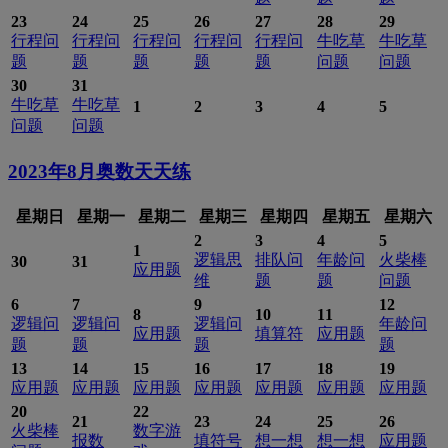
23
24
25
26
27
28
29
行程问
行程问
行程问
行程问
行程问
牛吃草
牛吃草
题
题
题
题
题
问题
问题
30
31
牛吃草
牛吃草
1
2
3
4
5
问题
问题
2023年8月
奥数天天练
星期日
星期一
星期二
星期三
星期四
星期五
星期六
2
3
4
5
1
逻辑思
排队问
年龄问
火柴棒
30
31
应用题
维
题
题
问题
6
7
9
12
8
10
11
逻辑问
逻辑问
逻辑问
年龄问
应用题
填算符
应用题
题
题
题
题
13
14
15
16
17
18
19
应用题
应用题
应用题
应用题
应用题
应用题
应用题
20
22
21
23
24
25
26
火柴棒
数字游
报数
填符号
想一想
想一想
应用题