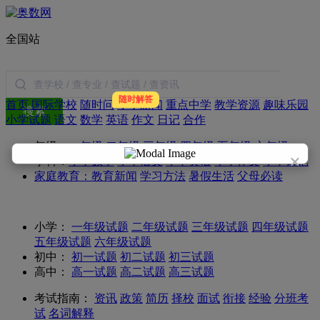
全国站
随时解答
首页
国际学校
随时问
小学新闻
重点中学
教学资源
趣味乐园
搜索
小学试题
语文
数学
英语
作文
日记
合作
年级：
一年级
二年级
三年级
四年级
五年级
六年级
×
学科：
小学数学
小学语文
小学英语
小学作文
小学日记
家庭教育：
教育新闻
学习方法
暑假生活
父母必读
小学：
一年级试题
二年级试题
三年级试题
四年级试题
五年级试题
六年级试题
初中：
初一试题
初二试题
初三试题
高中：
高一试题
高二试题
高三试题
考试指南：
资讯
政策
简历
择校
面试
衔接
经验
分班考
试
名词解释