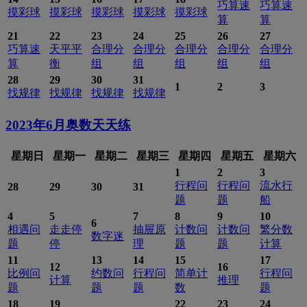
巧算速
巧算速
摸彩球
摸彩球
摸彩球
摸彩球
摸彩球
算
算
21
22
23
24
25
26
27
巧算速
天平平
合理分
合理分
合理分
合理分
合理分
算
衡
组
组
组
组
组
28
29
30
31
1
2
3
找规律
找规律
找规律
找规律
2023年6月
奥数天天练
星期日
星期一
星期二
星期三
星期四
星期五
星期六
1
2
3
行程问
行程问
流水行
28
29
30
31
题
题
船
4
5
7
8
9
10
6
相遇问
走走停
抽屉原
计数问
计数问
繁分数
数字迷
题
停
理
题
题
计算
11
13
14
15
17
12
16
比例问
约数问
行程问
简单计
行程问
计算
推理
题
题
题
数
题
18
19
22
23
24