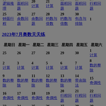
20
21
逻辑推
面积问
面积问
面积问
行程问
计算
计算
理
题
题
题
题
25
26
27
28
29
30
钟面行
余数问
余数问
约数与
约数与
包含与
1
程
题
题
倍数
倍数
排除
2023年7月
奥数天天练
星期日
星期一
星期二
星期三
星期四
星期五
星期六
1
25
26
27
28
29
30
计算
8
2
3
4
5
6
7
数的整
计算
计算
计算
计算
计算
计算
除
9
10
11
12
13
14
15
数的整
数的整
数的整
数的整
数的整
带余除
奇偶性
除
除
除
除
除
法
20
21
22
16
17
18
19
行程问
行程问
行程问
奇偶性
奇偶性
奇偶性
奇偶性
题
题
题