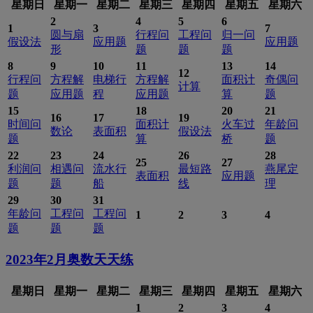
星期日
星期一
星期二
星期三
星期四
星期五
星期六
2
4
5
6
1
3
7
圆与扇
行程问
工程问
归一问
假设法
应用题
应用题
形
题
题
题
8
9
10
11
13
14
12
行程问
方程解
电梯行
方程解
面积计
奇偶问
计算
题
应用题
程
应用题
算
题
15
18
20
21
16
17
19
时间问
面积计
火车过
年龄问
数论
表面积
假设法
题
算
桥
题
22
23
24
26
28
25
27
利润问
相遇问
流水行
最短路
燕尾定
表面积
应用题
题
题
船
线
理
29
30
31
年龄问
工程问
工程问
1
2
3
4
题
题
题
2023年2月
奥数天天练
星期日
星期一
星期二
星期三
星期四
星期五
星期六
1
2
3
4