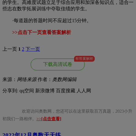
的学生。高难度试题立足于综合应用和加深各知识点，适合一
些志在数学拓展训练中夺取佳绩的学生。
·每道题的答题时间不应超过15分钟。
>>点击下一页查看答案解析
上一页
1
2
下一页
有答案解析
下载高清试卷
来源：
网络来源
作者：
奥数网编辑
分享到:
qq空间
新浪微博
百度搜藏
人人网
欢迎访问奥数网，您还可以在这里获取百万真题，2023小升
初我们一路相伴。
>>
[点击查看]
2022年12月
奥数天天练