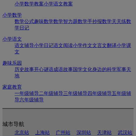
小学数学教案
小学语文教案
小学数学
数学公式
趣味数学
数学智力题
数学手抄报
数学天天练
数
学日记
小学语文
语文辅导
小学日记
语文阅读
小学作文
文言文翻译
小学课
文
趣味乐园
历史故事
开心谜语
成语故事
国学文化
身边的科学
军事天
地
家庭教育
一年级辅导
二年级辅导
三年级辅导
四年级辅导
五年级辅
导
六年级辅导
城市导航
北京站
上海站
广州站
深圳站
天津站
武汉站