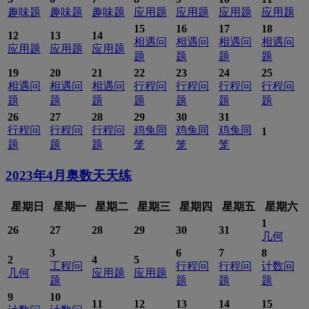
趣味题
趣味题
趣味题
应用题
应用题
应用题
应用题
15
16
17
18
12
13
14
相遇问
相遇问
相遇问
相遇问
应用题
应用题
应用题
题
题
题
题
19
20
21
22
23
24
25
相遇问
相遇问
相遇问
行程问
行程问
行程问
行程问
题
题
题
题
题
题
题
26
27
28
29
30
31
行程问
行程问
行程问
鸡兔同
鸡兔同
鸡兔同
1
题
题
题
笼
笼
笼
2023年4月
奥数天天练
星期日
星期一
星期二
星期三
星期四
星期五
星期六
1
26
27
28
29
30
31
几何
3
6
7
8
2
4
5
工程问
行程问
行程问
计数问
几何
应用题
应用题
题
题
题
题
9
10
11
12
13
14
15