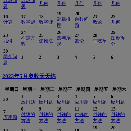
计数问
计数问
几何
几何
几何
几何
几何
题
题
19
20
16
17
18
21
22
逻辑推
余数问
计算
数字谜
数字谜
数论
几何
理
题
24
26
29
23
25
27
28
不定方
圆与扇
图形拆
几何
递推法
数论
牛吃草
程
形
分
30
同余问
1
2
3
4
5
6
题
2023年5月
奥数天天练
星期日
星期一
星期二
星期三
星期四
星期五
星期六
1
2
3
4
5
6
30
应用题
应用题
应用题
应用题
应用题
应用题
8
9
10
11
12
13
7
付钱的
付钱的
付钱的
付钱的
付钱的
付钱的
应用题
方法
方法
方法
方法
方法
方法
19
20
14
15
16
17
18