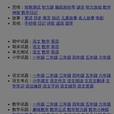
思维：
智商测试
智力题
脑筋急转弯
谜语
智力游戏
数学
神探
数学日记
故事：
童话
历史
寓言
励志
儿童故事
名人故事
电影
其他：
手抄报
日记
诗歌
成语
国学
期中试题：
语文
数学
英语
期末试题：
语文
数学
英语
单元测试：
语文
数学
英语
小学试题：
一年级
二年级
三年级
四年级
五年级
六年级
语文试题：
一年级
二年级
三年级
四年级
五年级
六年级
语文考点：
小学课文
语文作文
语文阅读
文言文翻译
文
学常识
语法修辞
语文字词
语文辅导
语文资源
数学试题：
一年级
二年级
三年级
四年级
五年级
六年级
数学乐园：
趣味数学
数学公式
数学智力题
数学小神探