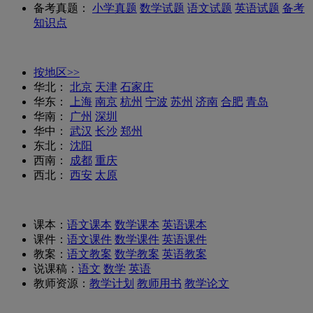
备考真题：
小学真题
数学试题
语文试题
英语试题
备考
知识点
按地区>>
华北：
北京
天津
石家庄
华东：
上海
南京
杭州
宁波
苏州
济南
合肥
青岛
华南：
广州
深圳
华中：
武汉
长沙
郑州
东北：
沈阳
西南：
成都
重庆
西北：
西安
太原
课本：
语文课本
数学课本
英语课本
课件：
语文课件
数学课件
英语课件
教案：
语文教案
数学教案
英语教案
说课稿：
语文
数学
英语
教师资源：
教学计划
教师用书
教学论文