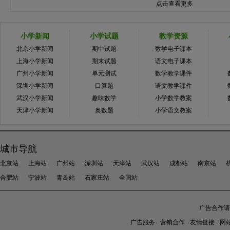
点击查看更多
小学新闻
小学试题
教学资源
北京小学新闻
期中试题
数学电子课本
上海小学新闻
期末试题
语文电子课本
广州小学新闻
单元测试
数学教学课件
深圳小学新闻
口算题
语文教学课件
武汉小学新闻
趣味数学
小学数学教案
天津小学新闻
奥数题
小学语文教案
城市导航
北京站
上海站
广州站
深圳站
天津站
武汉站
成都站
南京站
合肥站
宁波站
青岛站
石家庄站
全国站
广告合作请加
广告服务
-
营销合作
-
友情链接
-
网