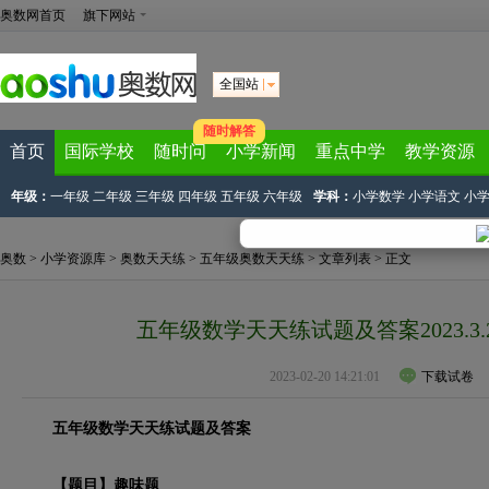
奥数网首页
旗下网站
全国站
随时解答
首页
国际学校
随时问
小学新闻
重点中学
教学资源
年级：
一年级
二年级
三年级
四年级
五年级
六年级
学科：
小学数学
小学语文
小
奥数
>
小学资源库
>
奥数天天练
>
五年级奥数天天练
>
文章列表
> 正文
五年级数学天天练试题及答案2023.3
2023-02-20 14:21:01
下载试卷
五年级数学天天练试题及答案
【题目】趣味题