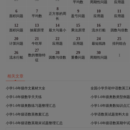
平均数
周期性问题
应用题
8
6
7
9
10
11
正方形的周
面积问题
平均数
盈亏问题
应用题
应用题
长
12
13
14
15
16
17
面积问题
抽屉原理
最大与最小
乘法原理
流水行船
因数与倍数
20
21
22
23
24
25
计算问题
牛吃草
应用题
应用题
最短线路
排列组合
27
26
28
29
30
数的整除特
1
流水行船
因数与倍数
重叠问题
周期性问题
征
相关文章
小学1-6年级作文素材大全
全国小学升初中语数英三
小学1-6年级数学天天练
小学1-6年级奥数类型例
小学1-6年级奥数练习题整理汇总
小学1-6年级奥数知识点
小学1-6年级语数英教案汇总
小学语数英试题资料大全
小学1-6年级语数英期末试题整理汇总
小学1-6年级语数英期中