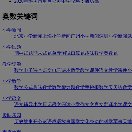
2020年潍坊市重点公办中学攻略：潍坊高
奥数关键词
小学新闻
北京小学新闻
上海小学新闻
广州小学新闻
深圳小学新闻
武
小学试题
期中试题
期末试题
单元测试
口算题
趣味数学
奥数题
教学资源
数学电子课本
语文电子课本
数学教学课件
语文教学课件
小
小学数学
数学公式
趣味数学
数学智力题
数学手抄报
数学天天练
数学
小学语文
语文辅导
小学日记
语文阅读
小学作文
文言文翻译
小学课文
趣味乐园
历史故事
开心谜语
成语故事
国学文化
身边的科学
军事天地