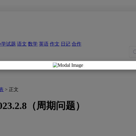
小学试题
语文
数学
英语
作文
日记
合作
表
> 正文
3.2.8（周期问题）