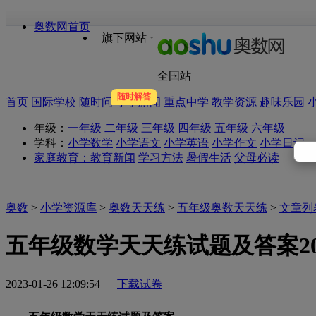
奥数网首页
旗下网站
全国站
随时解答
首页
国际学校
随时问
小学新闻
重点中学
教学资源
趣味乐园
年级：
一年级
二年级
三年级
四年级
五年级
六年级
学科：
小学数学
小学语文
小学英语
小学作文
小学日记
家庭教育：
教育新闻
学习方法
暑假生活
父母必读
奥数
>
小学资源库
>
奥数天天练
>
五年级奥数天天练
>
文章列
五年级数学天天练试题及答案202
2023-01-26 12:09:54
下载试卷