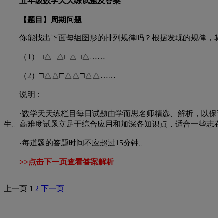
五年级数学天天练试题及答案
【题目】周期问题
你能找出下面每组图形的排列规律吗？根据发现的规律，算
（1）□△□△□△□△……
（2）□△△□△△□△△……
说明：
·数学天天练栏目每日试题由学而思名师精选、解析，以保证
生。高难度试题立足于综合应用和加深各知识点，适合一些志
·每道题的答题时间不应超过15分钟。
>>点击下一页查看答案解析
上一页
1
2
下一页