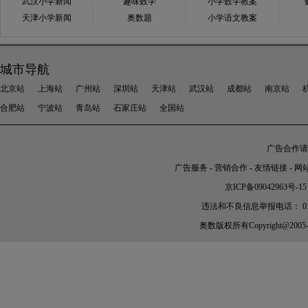
武汉小学新闻
趣味数学
小学数学教案
天津小学新闻
奥数题
小学语文教案
城市导航
北京站
上海站
广州站
深圳站
天津站
武汉站
成都站
南京站
合肥站
宁波站
青岛站
石家庄站
全国站
广告合作请加
广告服务
-
营销合作
-
友情链接
-
网
京ICP备09042963号-15
违法和不良信息举报电话： 010-56
奥数
版权所有Copyright@2005-202