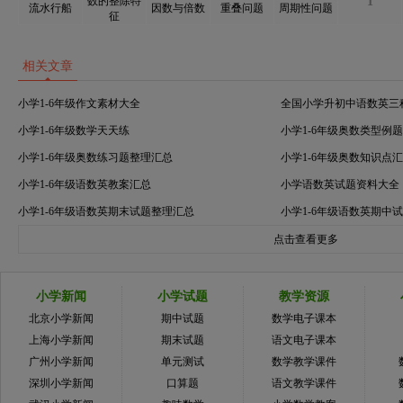
数的整除特
1
流水行船
因数与倍数
重叠问题
周期性问题
征
相关文章
小学1-6年级作文素材大全
全国小学升初中语数英三
小学1-6年级数学天天练
小学1-6年级奥数类型例
小学1-6年级奥数练习题整理汇总
小学1-6年级奥数知识点
小学1-6年级语数英教案汇总
小学语数英试题资料大全
小学1-6年级语数英期末试题整理汇总
小学1-6年级语数英期中
点击查看更多
小学新闻
小学试题
教学资源
北京小学新闻
期中试题
数学电子课本
上海小学新闻
期末试题
语文电子课本
广州小学新闻
单元测试
数学教学课件
深圳小学新闻
口算题
语文教学课件