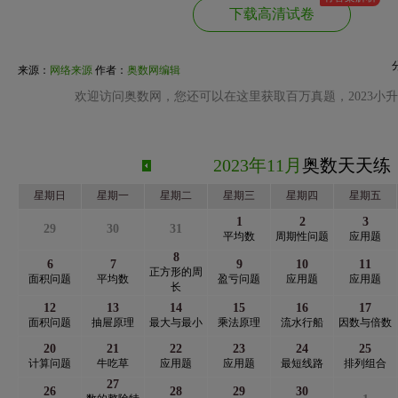
下载高清试卷
来源：
网络来源
作者：
奥数网编辑
欢迎访问奥数网，您还可以在这里获取百万真题，2023小
2023年11月
奥数天天练
星期日
星期一
星期二
星期三
星期四
星期五
1
2
3
29
30
31
平均数
周期性问题
应用题
8
6
7
9
10
11
正方形的周
面积问题
平均数
盈亏问题
应用题
应用题
长
12
13
14
15
16
17
面积问题
抽屉原理
最大与最小
乘法原理
流水行船
因数与倍数
20
21
22
23
24
25
计算问题
牛吃草
应用题
应用题
最短线路
排列组合
27
26
28
29
30