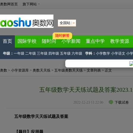
奥数网首页
旗下网站
全国站
随时解答
首页
国际学校
随时问
小学新闻
重点中学
教学资源
年级：
一年级
二年级
三年级
四年级
五年级
六年级
学科：
小学数学
小学语文
小
奥数
>
小学资源库
>
奥数天天练
>
五年级奥数天天练
>
文章列表
> 正文
五年级数学天天练试题及答案2023.1
2022-12-23 11:22:06
下载试卷
五年级数学天天练试题及答案
【题目】应用题