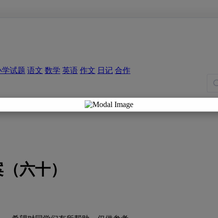
小学试题
语文
数学
英语
作文
日记
合作
案（六十）