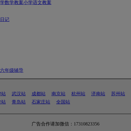
学数学教案
小学语文教案
日记
六年级辅导
津站
武汉站
成都站
南京站
杭州站
济南站
苏州站
波站
青岛站
石家庄站
全国站
广告合作请加微信：17310823356