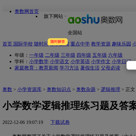
奥数网首页
旗下网站
全国站
随时解答
首页
国际学校
随时问
小学新闻
重点中学
教学资源
趣味乐园
年级：
一年级
二年级
三年级
四年级
五年级
六年级
学科：
小学数学
小学语文
小学英语
小学作文
小学日记
家庭教育：
教育新闻
学习方法
暑假生活
父母必读
奥数
>
小学资源库
>
奥数知识点
>
奥数杂题
>
逻辑推理
> 正文
小学数学逻辑推理练习题及答
2022-12-06 19:07:19
下载试卷