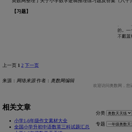
奥数网整理了关于小学数学逻辑推理练习题及答案（六十）
【习题】
上一页
1
2
下一页
来源：
网络来源
作者：
奥数网编辑
欢迎访问奥数网，您
相关文章
分类
小学1-6年级作文素材大全
专题
全国小学升初中语数英三科试题汇总