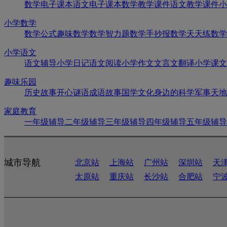
数学电子课本
语文电子课本
数学教学课件
语文教学课件
小
小学数学
数学公式
趣味数学
数学智力题
数学手抄报
数学天天练
数学
小学语文
语文辅导
小学日记
语文阅读
小学作文
文言文翻译
小学课文
趣味乐园
历史故事
开心谜语
成语故事
国学文化
身边的科学
军事天地
家庭教育
一年级辅导
二年级辅导
三年级辅导
四年级辅导
五年级辅导
城市导航
北京站
上海站
广州站
深圳站
天
太原站
重庆站
长沙站
合肥站
宁