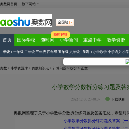
奥数网首页
旗下网站
全国站
随时解答
首页
国际学校
随时问
小学新闻
重点中学
教学资源
年级：
一年级
二年级
三年级
四年级
五年级
六年级
学科：
小学数学
小学语文
小
奥数
>
小学资源库
>
奥数知识点
>
计算问题
>
拆分
> 正文
小学数学分数拆分练习题及答
2022-12-05 23:40:07
下载试卷
奥数网整理了关于小学数学分数拆分练习题及答案汇总，希望对同
小学数学分数拆分练习题及答案（一
小学数学分数拆分练习题及答案（二