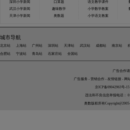
深圳小学新闻
口算题
语文教学课件
武汉小学新闻
趣味数学
小学数学教案
天津小学新闻
奥数题
小学语文教案
城市导航
北京站
上海站
广州站
深圳站
天津站
武汉站
成都站
南京站
合肥站
宁波站
青岛站
石家庄站
全国站
广告合作请加
广告服务
-
营销合作
-
友情链接
-
网
京ICP备09042963号-15
违法和不良信息举报电话： 010-56
奥数
版权所有Copyright@2005-202