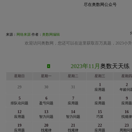
尽在奥数网公众号
来源：
网络来源
作者：
奥数网编辑
欢迎访问奥数网，您还可以在这里获取百万真题，2023小
2023年11月
奥数天天练
星期日
星期一
星期二
星期三
星期四
1
2
29
30
31
应用题
年龄问
5
6
7
8
9
排队论问题
盈亏问题
应用题
应用题
应用题
12
13
14
15
16
应用题
智力问题
智力问题
巧算
找规律
19
20
21
22
23
应用题
找规律
找规律
应用题
周期问