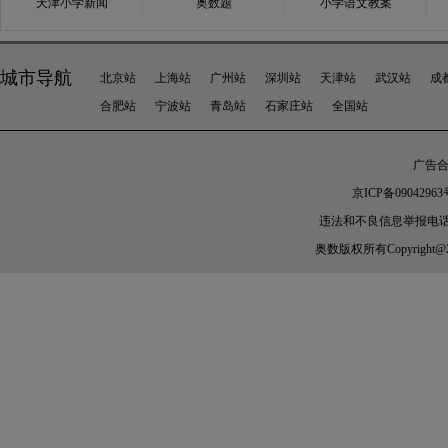
天津小学新闻
奥数题
小学语文教案
城市导航
北京站
上海站
广州站
深圳站
天津站
武汉站
成
合肥站
宁波站
青岛站
石家庄站
全国站
广告合作
京ICP备09042963
违法和不良信息举报电话：010-
奥数
版权所有Copyright@2005