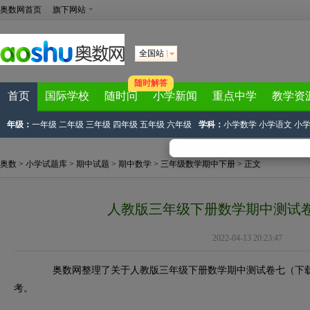
奥数网首页
旗下网站
全国站
随时解答
首页
国际学校
随时问
小学新闻
重点中学
教学资
年级：
一年级
二年级
三年级
四年级
五年级
六年级
学科：
小学数学
小学语文
小
奥数
>
小学试题库
>
期中试题
>
期中数学
>
三年级数学期中下册
> 正文
人教版三年级下册数学期中测试
2022-04-13 20:23:47
奥数网整理了关于人教版三年级下册数学期中测试卷七（下载
考。