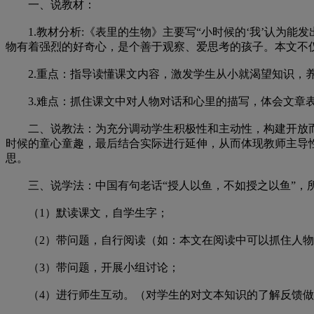
一、说教材：
1.教材分析:《表里的生物》主要写“小时候的‘我’认为能
物有着强烈的好奇心，是个善于观察、爱思考的孩子。本文不仅
2.重点：指导读懂课文内容，激发学生从小就渴望知识，
3.难点：抓住课文中对人物对话和心里的描写，体会文章
二、说教法：为充分调动学生积极性和主动性，构建开放而有
时候的童心童趣，最后结合实际进行延伸，从而体现教师主导性
思。
三、说学法：中国有句老话“授人以鱼，不如授之以鱼”，所
（1）默读课文，自学生字；
（2）带问题，自行阅读（如：本文在阅读中可以抓住人物
（3）带问题，开展小组讨论；
（4）进行师生互动。（对学生的对文本知识的了解反馈做