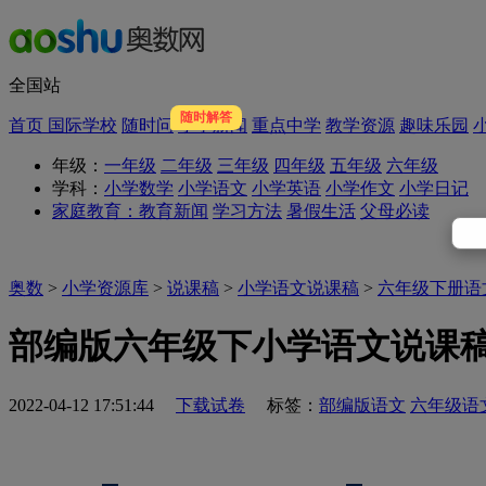
全国站
随时解答
首页
国际学校
随时问
小学新闻
重点中学
教学资源
趣味乐园
年级：
一年级
二年级
三年级
四年级
五年级
六年级
学科：
小学数学
小学语文
小学英语
小学作文
小学日记
家庭教育：
教育新闻
学习方法
暑假生活
父母必读
奥数
>
小学资源库
>
说课稿
>
小学语文说课稿
>
六年级下册语
部编版六年级下小学语文说课
2022-04-12 17:51:44
下载试卷
标签：
部编版语文
六年级语