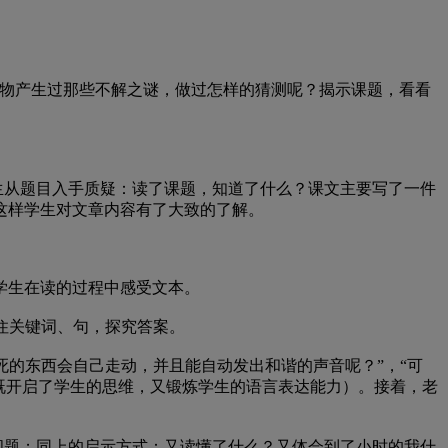
物产生过那些不解之谜，做过怎样的猜测呢？揭示课题，看看
生从题目入手质疑：读了课题，知道了什么？课文主要写了一件
这样学生对文章内容有了大致的了解。
学生在读的过程中感受文本。
住关键词、句，探究答案。
死的东西会自己走动，并且能自动发出和谐的声音呢？”，“可
既开启了学生的思维，又锻炼学生的语言表达能力）。接着，老
馈问题；同上的启示方式：又读懂了什么？又体会到了小时的我什