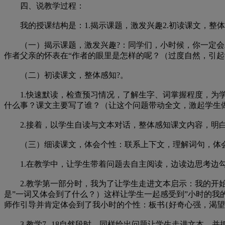
四、说教学过程：
我的授课结构是：1.揭示课题，激发兴趣2.初读课文，整体感
（一）揭示课题，激发兴趣?：同学们，小时候，你一定会对
作者父亲的怀表在“作者的眼里是怎样的呢？（过度自然，引
（二）初读课文，整体感知?。
1.快速默读，检查预习情况，了解生字、词掌握程度，为学
什么事？课文主要写了谁？（让这个问题带动全文，激起学生
2.接着，以学生自读与文本对话，整体感知课文内容，明白文章脉络
（三）细读课文，体会个性：联系上下文，理解词句，体会
1.在教学中，让学生带着问题去自主阅读，边读边思考边勾
2.教学第一部分时，我为了让学生走进文本启示：我的开始观
是”一词又体会到了什么？）这样让学生一起感受到”小时的
师作引导并肯定体会到了我小时的个性：板书{好奇心强，渴望
3.教学7--18自然段时，同样给出问题让学生走进文本，