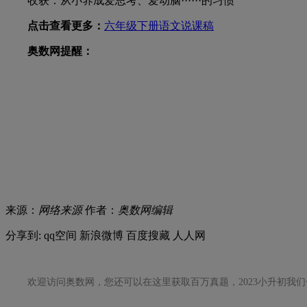
收获：从小养成爱思考、爱动脑······的习惯
点击查看更多：
六年级下册语文说课稿
奥数网提醒：
来源：
网络来源
作者：
奥数网编辑
分享到:
qq空间
新浪微博
百度搜藏
人人网
欢迎访问奥数网，您还可以在这里获取百万真题，2023小升初我