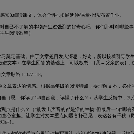
知3.细读课文，体会个性4.拓展延伸/课堂小结/布置作业。
自己不了解的事物产生过强烈的好奇心吧，你们那时对哪些事
起学生阅读欲望）
习奠定基础。由于文章题目发人深思，好奇，所以接着引导学
做进文本）在学生回答的基础上，可以板书：{我→父亲的表}，
:1--6/7--18。
文章表达的情感。根据高年级的阅读特点，要理解文本，必让
画（思：你读了1-6自然段，读懂了什么？）从学生反馈中，抓
点是什么？（“能发出声音的都是活的生物”但最后一句“哪有
我的童心童趣。让学生对文本重点问题各抒己见，表达各有千秋（
知识}。
并抓住人物的对话与心里活动描写再让“小组讨论”解决问题，反