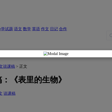
小学试题
语文
数学
英语
作文
日记
合作
文说课稿
> 正文
稿：《表里的生物》
文
说课稿