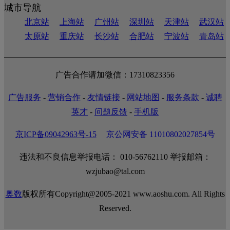
城市导航
北京站
上海站
广州站
深圳站
天津站
武汉站
太原站
重庆站
长沙站
合肥站
宁波站
青岛站
广告合作请加微信：17310823356
广告服务
-
营销合作
-
友情链接
-
网站地图
-
服务条款
-
诚聘
英才
-
问题反馈
-
手机版
京ICP备09042963号-15
京公网安备 11010802027854号
违法和不良信息举报电话： 010-56762110 举报邮箱：
wzjubao@tal.com
奥数
版权所有Copyright@2005-2021 www.aoshu.com. All Rights
Reserved.