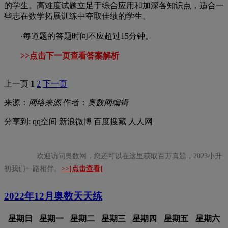
的学生。高难度试题立足于综合应用和加深各知识点，适合一
些志在数学拓展训练中夺取佳绩的学生。
·每道题的答题时间不应超过15分钟。
>>点击下一页查看答案解析
上一页
1
2
下一页
来源：
网络来源
作者：
奥数网编辑
分享到:
qq空间
新浪微博
百度搜藏
人人网
欢迎访问奥数网，您还可以在这里获取百万真题，2023小升
初我们一路相伴。
>>
[点击查看]
2022年12月
奥数天天练
星期日
星期一
星期二
星期三
星期四
星期五
星期六