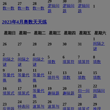
29
30
31
26
27
28
逻辑问
逻辑问
逻辑问
1
数一数
数一数
数一数
题
题
题
2023年4月
奥数天天练
星期日
星期一
星期二
星期三
星期四
星期五
星期六
1
间隔之
26
27
28
29
30
31
谜
2
3
4
5
6
7
8
间隔之
间隔之
间隔之
填数
填算符
填算符
填数
谜
谜
谜
9
10
11
12
13
14
15
等量代
等量代
等量代
填符号
填数
填数
填数
换
换
换
18
21
22
16
17
19
20
等量代
归一问
间隔问
填算式
填算式
趣味题
趣味题
换
题
题
24
25
26
23
27
28
29
钟表问
速算与
速算与
应用题
填算符
填算式
推理