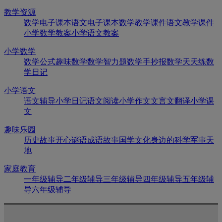
教学资源
数学电子课本
语文电子课本
数学教学课件
语文教学课件
小学数学教案
小学语文教案
小学数学
数学公式
趣味数学
数学智力题
数学手抄报
数学天天练
数
学日记
小学语文
语文辅导
小学日记
语文阅读
小学作文
文言文翻译
小学课
文
趣味乐园
历史故事
开心谜语
成语故事
国学文化
身边的科学
军事天
地
家庭教育
一年级辅导
二年级辅导
三年级辅导
四年级辅导
五年级辅
导
六年级辅导