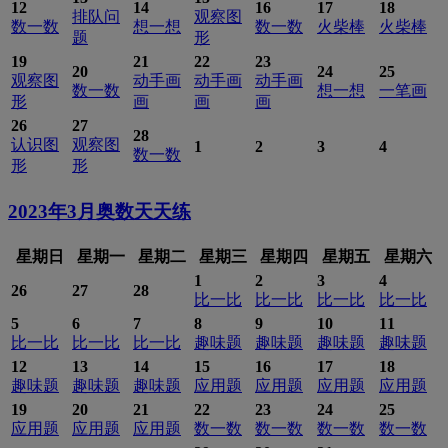
12
14
16
17
18
排队问
观察图
数一数
想一想
数一数
火柴棒
火柴棒
题
形
19
21
22
23
20
24
25
观察图
动手画
动手画
动手画
数一数
想一想
一笔画
形
画
画
画
26
27
28
认识图
观察图
1
2
3
4
数一数
形
形
2023年3月
奥数天天练
星期日
星期一
星期二
星期三
星期四
星期五
星期六
1
2
3
4
26
27
28
比一比
比一比
比一比
比一比
5
6
7
8
9
10
11
比一比
比一比
比一比
趣味题
趣味题
趣味题
趣味题
12
13
14
15
16
17
18
趣味题
趣味题
趣味题
应用题
应用题
应用题
应用题
19
20
21
22
23
24
25
应用题
应用题
应用题
数一数
数一数
数一数
数一数