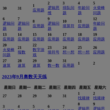
2
3
4
5
1
逻辑思
排队问
年龄问
火柴棒
30
31
应用题
维
题
题
问题
6
7
9
12
8
10
11
逻辑问
逻辑问
逻辑问
年龄问
应用题
填算符
应用题
题
题
题
题
13
14
15
16
17
18
19
应用题
应用题
应用题
应用题
应用题
应用题
应用题
20
22
21
23
24
25
26
火柴棒
数字游
报数
填符号
想一想
想一想
应用题
问题
戏
27
28
29
30
31
1
2
速算
速算
速算
数一数
应用题
2023年9月
奥数天天练
星期日
星期一
星期二
星期三
星期四
星期五
星期六
1
2
27
28
29
30
31
找规律
找规律
8
9
3
4
5
6
7
逻辑思
逻辑思