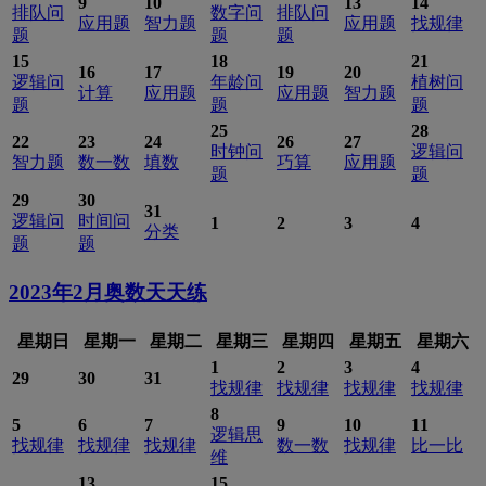
9
10
13
14
排队问
数字问
排队问
应用题
智力题
应用题
找规律
题
题
题
15
18
21
16
17
19
20
逻辑问
年龄问
植树问
计算
应用题
应用题
智力题
题
题
题
25
28
22
23
24
26
27
时钟问
逻辑问
智力题
数一数
填数
巧算
应用题
题
题
29
30
31
逻辑问
时间问
1
2
3
4
分类
题
题
2023年2月
奥数天天练
星期日
星期一
星期二
星期三
星期四
星期五
星期六
1
2
3
4
29
30
31
找规律
找规律
找规律
找规律
8
5
6
7
9
10
11
逻辑思
找规律
找规律
找规律
数一数
找规律
比一比
维
13
15