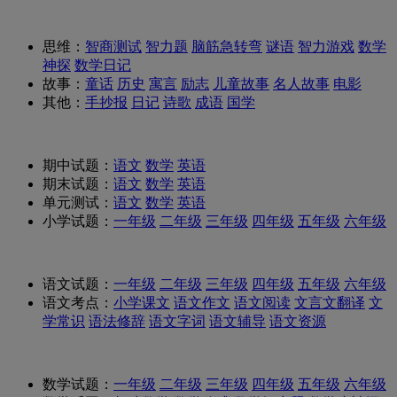
思维：
智商测试
智力题
脑筋急转弯
谜语
智力游戏
数学
神探
数学日记
故事：
童话
历史
寓言
励志
儿童故事
名人故事
电影
其他：
手抄报
日记
诗歌
成语
国学
期中试题：
语文
数学
英语
期末试题：
语文
数学
英语
单元测试：
语文
数学
英语
小学试题：
一年级
二年级
三年级
四年级
五年级
六年级
语文试题：
一年级
二年级
三年级
四年级
五年级
六年级
语文考点：
小学课文
语文作文
语文阅读
文言文翻译
文
学常识
语法修辞
语文字词
语文辅导
语文资源
数学试题：
一年级
二年级
三年级
四年级
五年级
六年级