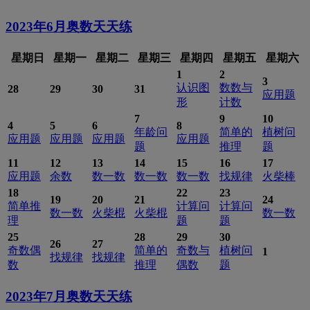
2023年6月
奥数天天练
星期日
星期一
星期二
星期三
星期四
星期五
星期六
1
2
3
认识图
数数与
28
29
30
31
应用题
形
计数
7
9
10
4
5
6
8
年龄问
简单的
植树问
应用题
应用题
应用题
应用题
题
推理
题
11
12
13
14
15
16
17
应用题
余数
数一数
数一数
数一数
找规律
火柴棒
18
22
23
19
20
21
24
简单推
计算问
计算问
数一数
火柴棍
火柴棍
数一数
理
题
题
25
28
29
30
26
27
奇数偶
简单的
奇数与
植树问
1
找规律
找规律
数
推理
偶数
题
2023年7月
奥数天天练