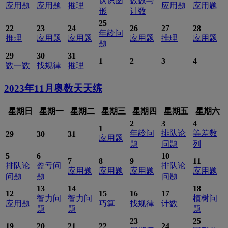
认识图
数数与
应用题
应用题
推理
应用题
应用题
形
计数
25
22
23
24
26
27
28
年龄问
推理
应用题
应用题
应用题
推理
应用题
题
29
30
31
1
2
3
4
数一数
找规律
推理
2023年11月
奥数天天练
星期日
星期一
星期二
星期三
星期四
星期五
星期六
2
3
4
1
年龄问
排队论
等差数
29
30
31
应用题
题
问题
列
5
6
10
7
8
9
11
排队论
盈亏问
排队论
应用题
应用题
应用题
应用题
问题
题
问题
13
14
18
12
15
16
17
智力问
智力问
植树问
应用题
巧算
找规律
计数
题
题
题
23
25
19
20
21
22
24