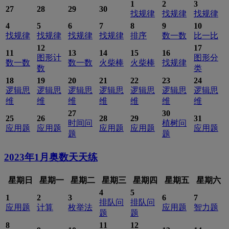
1
2
3
27
28
29
30
找规律
找规律
找规律
4
5
6
7
8
9
10
找规律
找规律
找规律
找规律
排序
数一数
比一比
12
17
11
13
14
15
16
图形计
图形分
数一数
数一数
火柴棒
火柴棒
找规律
数
类
18
19
20
21
22
23
24
逻辑思
逻辑思
逻辑思
逻辑思
逻辑思
逻辑思
逻辑思
维
维
维
维
维
维
维
27
30
25
26
28
29
31
时间问
植树问
应用题
应用题
应用题
应用题
应用题
题
题
2023年1月
奥数天天练
星期日
星期一
星期二
星期三
星期四
星期五
星期六
4
5
1
2
3
6
7
排队问
排队问
应用题
计算
枚举法
应用题
智力题
题
题
8
11
12