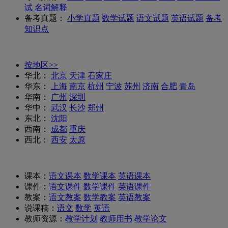
试
名词解释
备考真题：
小学真题
数学试题
语文试题
英语试题
备考
知识点
按地区>>
华北：
北京
天津
石家庄
华东：
上海
南京
杭州
宁波
苏州
济南
合肥
青岛
华南：
广州
深圳
华中：
武汉
长沙
郑州
东北：
沈阳
西南：
成都
重庆
西北：
西安
太原
课本：
语文课本
数学课本
英语课本
课件：
语文课件
数学课件
英语课件
教案：
语文教案
数学教案
英语教案
说课稿：
语文
数学
英语
教师资源：
教学计划
教师用书
教学论文