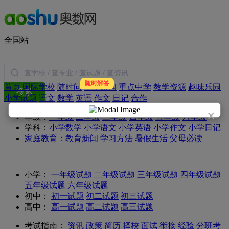
全国站
随时解答
首页
国际学校
随时问
小学新闻
重点中学
教学资源
趣味乐园
搜索
小学试题
语文
数学
英语
作文
日记
合作
×
年级：
一年级
二年级
三年级
四年级
五年级
六年级
学科：
小学数学
小学语文
小学英语
小学作文
小学日记
家庭教育：
教育新闻
学习方法
暑假生活
父母必读
小学：
一年级试题
二年级试题
三年级试题
四年级试题
五年级试题
六年级试题
初中：
初一试题
初二试题
初三试题
高中：
高一试题
高二试题
高三试题
考试指南：
资讯
政策
简历
择校
面试
衔接
经验
分班考