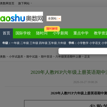
奥数网首页
旗下网站
全国站
随时解答
首页
国际学校
随时问
小学新闻
重点中学
教学资
年级：
一年级
二年级
三年级
四年级
五年级
六年级
学科：
小学数学
小学语文
小
奥数
>
小学试题库
>
期中试题
>
期中英语
>
六年级英语期中上册
> 正文
2020年人教PEP六年级上册英语期
2020-10-27 19:08:26
2020年人教PEP六年级上册英语期中