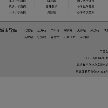
深圳小学新闻
口算题
语文教学课件
武汉小学新闻
趣味数学
小学数学教案
天津小学新闻
奥数题
小学语文教案
城市导航
北京站
上海站
广州站
深圳站
天津站
武汉站
成
合肥站
宁波站
青岛站
石家庄站
全国站
广告合作
京ICP备09042963
违法和不良信息举报电话：010-
奥数
版权所有Copyright@2005