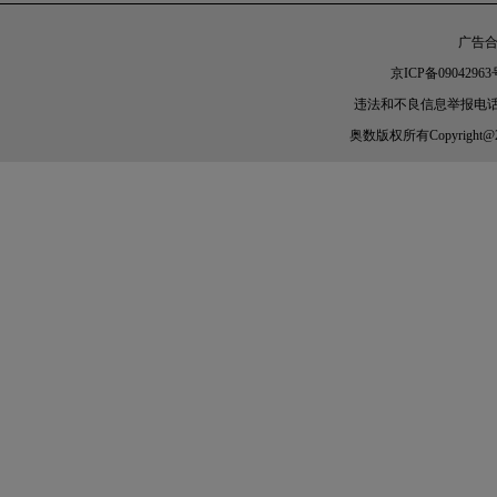
广告合作
京ICP备09042963
违法和不良信息举报电话：010-
奥数
版权所有Copyright@2005