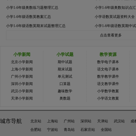
小学1-6年级奥数练习题整理汇总
小学1-6年级奥数知识点
小学1-6年级语数英教案汇总
小学语数英试题资料大全
小学1-6年级语数英期末试题整理汇总
小学1-6年级语数英期中
点击查看更多
小学新闻
小学试题
教学资源
北京小学新闻
期中试题
数学电子课本
上海小学新闻
期末试题
语文电子课本
广州小学新闻
单元测试
数学教学课件
深圳小学新闻
口算题
语文教学课件
武汉小学新闻
趣味数学
小学数学教案
天津小学新闻
奥数题
小学语文教案
城市导航
北京站
上海站
广州站
深圳站
天津站
武汉站
成
合肥站
宁波站
青岛站
石家庄站
全国站