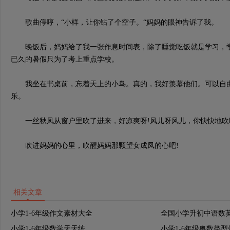
歌曲停哼，“小样，让你钻了个空子。“妈妈的眼神告诉了我。
晚饭后，妈妈给了我一张作息时间表，除了睡觉吃饭就是学习，学
已久的暑假只为了考上重点学校。
我坐在书桌前，忘着天上的小鸟。真的，我好羡慕他们。可以自由
乐。
一丝秋凤从窗户里吹了进来，好凉爽呀!风儿呀风儿，你快快地吹
吹进妈妈的心里，吹醒妈妈那颗望女成凤的心吧!
相关文章
小学1-6年级作文素材大全
全国小学升初中语数
小学1-6年级数学天天练
小学1-6年级奥数类