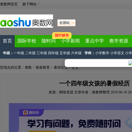
奥数网首页
旗下网站
全国站
随时解答
首页
国际学校
随时问
小学新闻
重点中学
教学资源
年级：
一年级
二年级
三年级
四年级
五年级
六年级
学科：
小学数学
小学语文
小
您现在的位置：
奥数
>
家庭教育
>
暑假生活
> 正文
一个四年级女孩的暑假经历
来源：
网络资源
文章作者：奥数网整理
2019-06-10 20