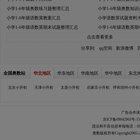
小学1-6年级奥数练习题整理汇总
小学1-6年级奥数知
小学1-6年级语数英教案汇总
小学语数英试题资料
小学1-6年级语数英期末试题整理汇总
小学1-6年级语数英
点击查看更多
分享到:
qq空间
新浪微博
全国奥数站
华北地区
华东地区
华南地区
华中地区
东北
北京小升初
天津小升初
太原小升初
石家庄小升初
呼和浩特小升初
广告合作请加
京ICP备09042963号-15
违法和不良信息举报电话：010-567
奥数
版权所有Copyright2005-2021