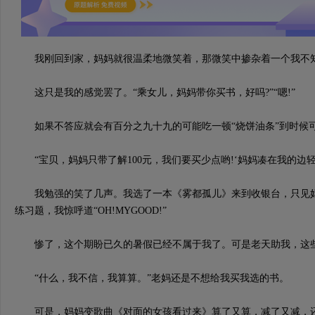
我刚回到家，妈妈就很温柔地微笑着，那微笑中掺杂着一个我不
这只是我的感觉罢了。“乘女儿，妈妈带你买书，好吗?”“嗯!”
如果不答应就会有百分之九十九的可能吃一顿“烧饼油条”到时候
“宝贝，妈妈只带了解100元，我们要买少点哟!‘妈妈凑在我的边
我勉强的笑了几声。我选了一本《雾都孤儿》来到收银台，只见妈
练习题，我惊呼道“OH!MYGOOD!”
惨了，这个期盼已久的暑假已经不属于我了。可是老天助我，这些书
“什么，我不信，我算算。”老妈还是不想给我买我选的书。
可是，妈妈变歌曲《对面的女孩看过来》算了又算，减了又减，还是