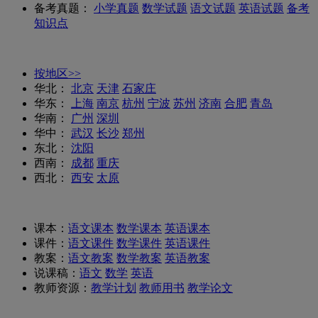
备考真题：
小学真题
数学试题
语文试题
英语试题
备考
知识点
按地区>>
华北：
北京
天津
石家庄
华东：
上海
南京
杭州
宁波
苏州
济南
合肥
青岛
华南：
广州
深圳
华中：
武汉
长沙
郑州
东北：
沈阳
西南：
成都
重庆
西北：
西安
太原
课本：
语文课本
数学课本
英语课本
课件：
语文课件
数学课件
英语课件
教案：
语文教案
数学教案
英语教案
说课稿：
语文
数学
英语
教师资源：
教学计划
教师用书
教学论文