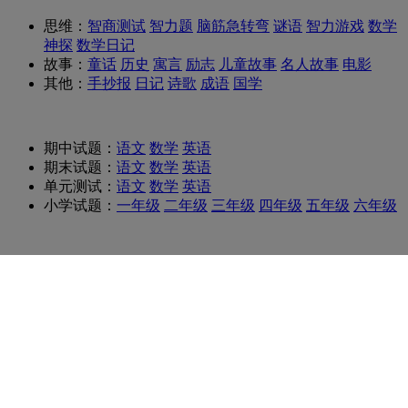
思维：
智商测试
智力题
脑筋急转弯
谜语
智力游戏
数学
神探
数学日记
故事：
童话
历史
寓言
励志
儿童故事
名人故事
电影
其他：
手抄报
日记
诗歌
成语
国学
期中试题：
语文
数学
英语
期末试题：
语文
数学
英语
单元测试：
语文
数学
英语
小学试题：
一年级
二年级
三年级
四年级
五年级
六年级
语文试题：
一年级
二年级
三年级
四年级
五年级
六年级
语文考点：
小学课文
语文作文
语文阅读
文言文翻译
文
学常识
语法修辞
语文字词
语文辅导
语文资源
数学试题：
一年级
二年级
三年级
四年级
五年级
六年级
数学乐园：
趣味数学
数学公式
数学智力题
数学小神探