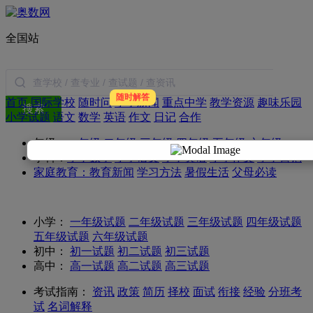
全国站
随时解答
首页
国际学校
随时问
小学新闻
重点中学
教学资源
趣味乐园
搜索
小学试题
语文
数学
英语
作文
日记
合作
年级：
一年级
二年级
三年级
四年级
五年级
六年级
学科：
小学数学
小学语文
小学英语
小学作文
小学日记
家庭教育：
教育新闻
学习方法
暑假生活
父母必读
小学：
一年级试题
二年级试题
三年级试题
四年级试题
五年级试题
六年级试题
初中：
初一试题
初二试题
初三试题
高中：
高一试题
高二试题
高三试题
考试指南：
资讯
政策
简历
择校
面试
衔接
经验
分班考
试
名词解释