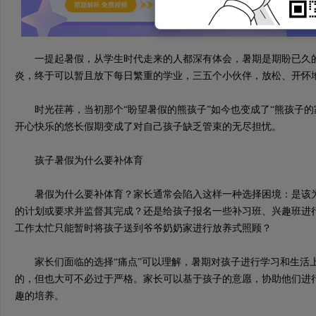
一提起暑假，从学生时代走来的人都深有体会，暑期是期盼已久的
炎，终于可以暂且放下每日繁重的学业，三五个小伙伴，放松、开怀地聚
时光荏苒，当初那个“盼望暑假的熊孩子”如今也变成了“熊孩子的
开心快乐的悠长假期变成了对自己孩子缺乏管束的无尽担忧。
孩子暑假为什么要补体育
暑假为什么要补体育？家长通常会陷入这样一种选择困境：是该为
的计划或要求并监督其完成？还是给孩子报名一些补习班、兴趣班进
工作太忙只能暂时将孩子送到爷爷奶奶家进行放养式照顾？
家长们面临的选择“痛点”可以理解，暑期对孩子进行学习和生活
的，但也大可不必过于严格。家长可以基于孩子的意愿，协助他们进
趣的培养。