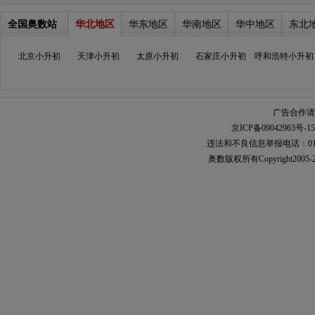
全国奥数站
华北地区
华东地区
华南地区
华中地区
东北
北京小升初
天津小升初
太原小升初
石家庄小升初
呼和浩特小升初
广告合作请加
京ICP备09042963号-15
违法和不良信息举报电话：010-567
奥数
版权所有Copyright2005-2021