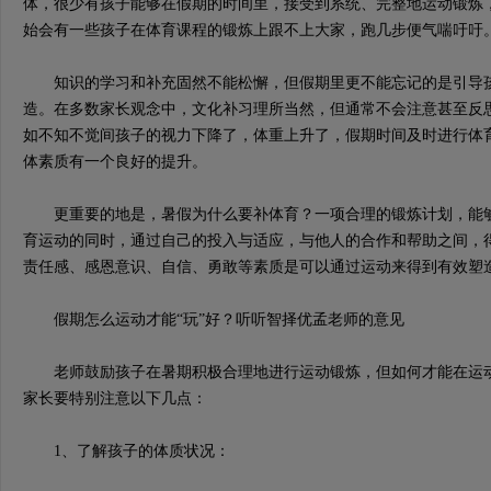
体，很少有孩子能够在假期的时间里，接受到系统、完整地运动锻炼
始会有一些孩子在体育课程的锻炼上跟不上大家，跑几步便气喘吁吁
知识的学习和补充固然不能松懈，但假期里更不能忘记的是引导孩
造。在多数家长观念中，文化补习理所当然，但通常不会注意甚至反
如不知不觉间孩子的视力下降了，体重上升了，假期时间及时进行体
体素质有一个良好的提升。
更重要的地是，暑假为什么要补体育？一项合理的锻炼计划，能够
育运动的同时，通过自己的投入与适应，与他人的合作和帮助之间，
责任感、感恩意识、自信、勇敢等素质是可以通过运动来得到有效塑
假期怎么运动才能“玩”好？听听智择优孟老师的意见
老师鼓励孩子在暑期积极合理地进行运动锻炼，但如何才能在运动
家长要特别注意以下几点：
1、了解孩子的体质状况：