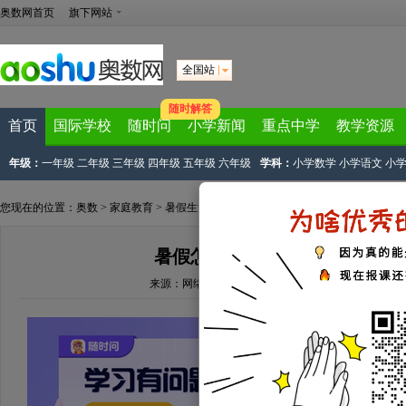
奥数网首页
旗下网站
全国站
随时解答
首页
国际学校
随时问
小学新闻
重点中学
教学资源
年级：
一年级
二年级
三年级
四年级
五年级
六年级
学科：
小学数学
小学语文
小
您现在的位置：
奥数
>
家庭教育
>
暑假生活
> 正文
暑假怎么过？不如先补补体育
来源：
网络资源
文章作者：奥数网整理
2019-05-31 20