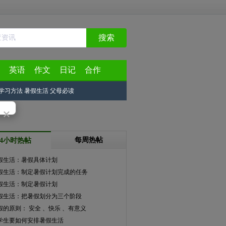
搜索
英语
作文
日记
合作
学习方法
暑假生活
父母必读
×
每周热帖
24小时热帖
假生活：暑假具体计划
假生活：制定暑假计划完成的任务
假生活：制定暑假计划
假生活：把暑假划分为三个阶段
假的原则： 安全 、快乐 、有意义
学生要如何安排暑假生活