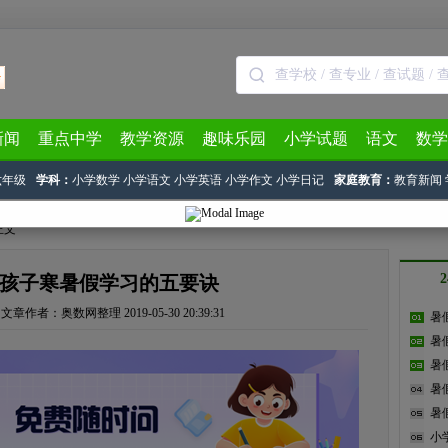
新闻
重点中学
教学资源
趣味乐园
小学试题
语文
数学
六年级
学科：
小学数学
小学语文
小学英语
小学作文
小学日记
家庭教育：
教育新闻
正文
孩子寒暑假学习的五要诀
文章作者：奥数网整理
2019-05-30 20:39:31
暑
暑
暑
暑
暑
小