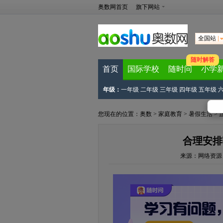
奥数网首页
旗下网站
全国站
随时解答
首页
国际学校
随时问
小学
年级：
一年级
二年级
三年级
四年级
五年级
您现在的位置：
奥数
>
家庭教育
>
暑假生活
> 
合理安排
来源：
网络资源