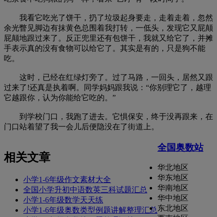
我看它吃光了饼干，扔了垃圾起身要走，走着走着，忽然
余光瞥见脚边有抹黄色总围着我打转，一低头，发现它又屁颠
屁颠地跟过来了。反正兜里还有包饼干，我就又给它了，并摊
手表示真的没有食物可以给它了。其实是有的，只是狗不能
吃。
这时，已经在红绿灯旁了。过了马路，一回头，居然又跟
过来了!还真是执着啊。同学妈妈跟我说：“你别理它了，越理
它越跟你，认为你能给它吃的。”
到学校门口，我跑了进去。它惧保安，终于没再跟来，在
门口站着望了我一会儿后便隐没在了街道上。
全国奥数站
相关文章
华北地区
华东地区
小学1-6年级作文素材大全
华南地区
全国小学升初中语数英三科试题汇总
华中地区
小学1-6年级数学天天练
东北地区
小学1-6年级奥数类型例题讲解整理汇总