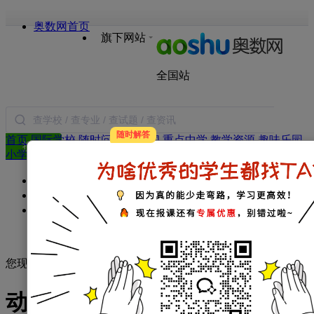
奥数网首页
旗下网站
全国站
随时解答
首页
国际学校
随时问
小学新闻
重点中学
教学资源
趣味乐园
搜索
小学试题
语文
数学
英语
作文
日记
合作
年级：
一年级
二年级
三年级
四年级
五年级
六年级
学科：
小学数学
小学语文
小学英语
小学作文
小学日记
家庭教育：
教育新闻
学习方法
暑假生活
父母必读
您现在的位置：
奥数
>
小学生日记
>
动物日记
> 正文
写
动物的日记500字以