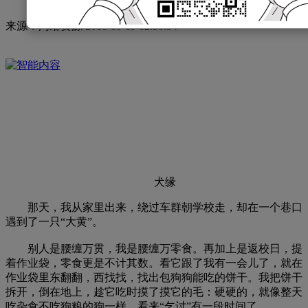
来源：
网络资源
2018-10-19 12:38:54
犬缘
那天，我从家里出来，绕过车群朝学校走，却在一个巷口
遇到了一只“大黄”。
别人是腰缠万贯，我是腰缠万零食。再加上是返校日，提
着作业袋，零食更是不计其数。看它跟了我有一会儿了，就在
作业袋里东翻翻，西找找，找出包狗狗能吃的饼干。我把饼干
拆开，倒在地上，趁它吃时摸了摸它的毛：硬硬的，就像整天
吃杂食不吃狗粮的狗一样，看来“乞讨”有一段时间了。