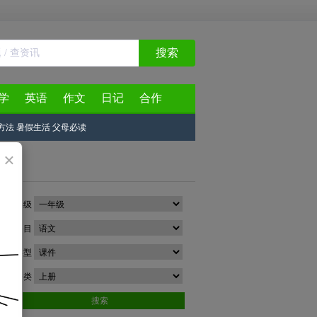
搜索
学
英语
作文
日记
合作
方法
暑假生活
父母必读
×
年级
科目
类型
分类
搜索