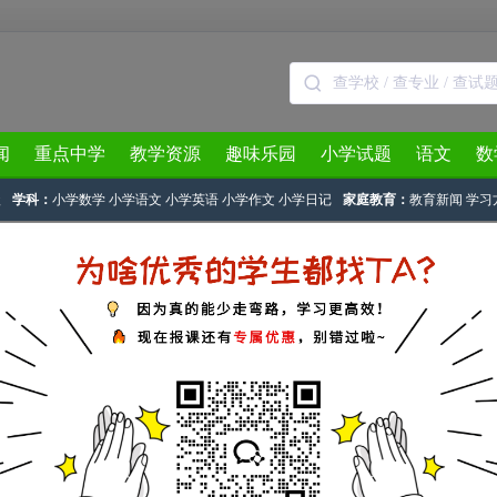
闻
重点中学
教学资源
趣味乐园
小学试题
语文
数
级
学科：
小学数学
小学语文
小学英语
小学作文
小学日记
家庭教育：
教育新闻
学习
计划
>
一年级上册语文教学计划
> 正文
19年部编版语文一年级上册教学计划汇总
下载试卷
标签：
2018-2019
部编版语文
教学计划
一年级上册
-2019年部编版语文一年级上册教学计划汇总
点击标题查看