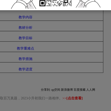
学情分析
教学内容
教材分析
教学目标
教学重难点
教学措施
教学进度
分享到:
qq空间
新浪微博
百度搜藏
人人网
取百万真题，2023小升初我们一路相伴。
>>
[点击查看]