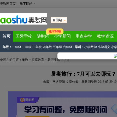
奥数网首页
旗下网站
全国站
随时解答
首页
国际学校
随时问
小学新闻
重点中学
教学资源
年级：
一年级
二年级
三年级
四年级
五年级
六年级
学科：
小学数学
小学语文
小
您现在的位置：
奥数
>
家庭教育
>
暑假生活
> 正文
暑期旅行：7月可以去哪玩？
来源：
网络资源
文章作者：奥数网整理
2018-05-29 10