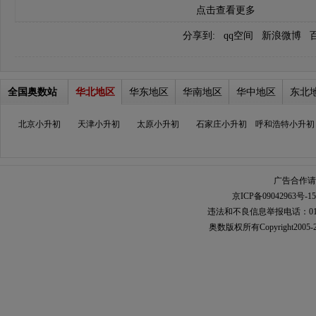
点击查看更多
分享到:
qq空间
新浪微博
全国奥数站
华北地区
华东地区
华南地区
华中地区
东北
北京小升初
天津小升初
太原小升初
石家庄小升初
呼和浩特小升初
广告合作请加
京ICP备09042963号-15
违法和不良信息举报电话：010-567
奥数
版权所有Copyright2005-2021