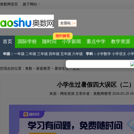
奥数网首页
旗下网站
全国站
随时解答
首页
国际学校
随时问
小学新闻
重点中学
教学资源
年级：
一年级
二年级
三年级
四年级
五年级
六年级
学科：
小学数学
小学语文
小
您现在的位置：
奥数
>
家庭教育
>
暑假生活
> 正文
小学生过暑假四大误区（二
来源：
网络资源
文章作者：奥数网整理
2018-05-29 10