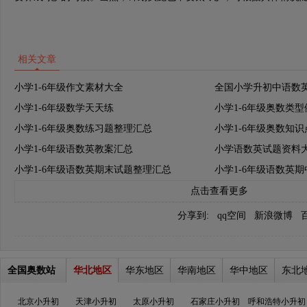
相关文章
小学1-6年级作文素材大全
全国小学升初中语数
小学1-6年级数学天天练
小学1-6年级奥数类
小学1-6年级奥数练习题整理汇总
小学1-6年级奥数知
小学1-6年级语数英教案汇总
小学语数英试题资料
小学1-6年级语数英期末试题整理汇总
小学1-6年级语数英
点击查看更多
分享到:
qq空间
新浪微博
全国奥数站
华北地区
华东地区
华南地区
华中地区
东北
北京小升初
天津小升初
太原小升初
石家庄小升初
呼和浩特小升初